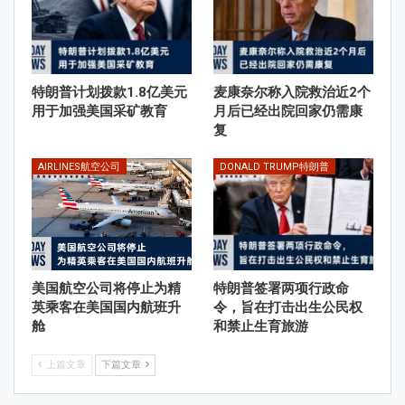
特朗普计划拨款1.8亿美元
麦康奈尔称入院救治近2个
用于加强美国采矿教育
月后已经出院回家仍需康
复
AIRLINES航空公司
DONALD TRUMP特朗普
美国航空公司将停止为精
特朗普签署两项行政命
英乘客在美国国内航班升
令，旨在打击出生公民权
舱
和禁止生育旅游
上篇文章
下篇文章