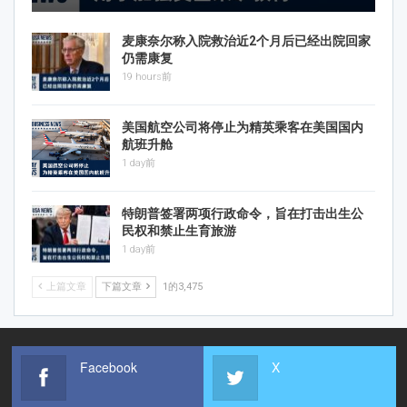
麦康奈尔称入院救治近2个月后已经出院回家
仍需康复
19 hours前
美国航空公司将停止为精英乘客在美国国内
航班升舱
1 day前
特朗普签署两项行政命令，旨在打击出生公
民权和禁止生育旅游
1 day前
上篇文章
下篇文章
1的3,475
Facebook
X