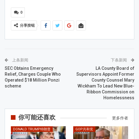
0
分享按钮
上条新闻
下条新闻
SEC Obtains Emergency
LA County Board of
Relief, Charges Couple Who
Supervisors Appoint Former
Operated $18 Million Ponzi
County Counsel Mary
scheme
Wickham To Lead New Blue-
Ribbon Commission on
Homelessness
你可能还喜欢
更多作者
DONALD TRUMP特朗普
GOP共和党