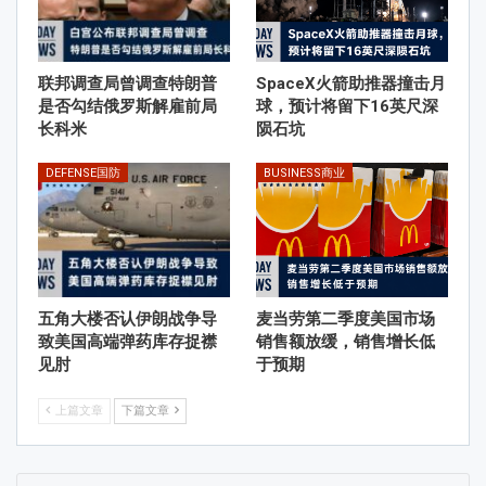
联邦调查局曾调查特朗普
SpaceX火箭助推器撞击月
是否勾结俄罗斯解雇前局
球，预计将留下16英尺深
长科米
陨石坑
DEFENSE国防
BUSINESS商业
五角大楼否认伊朗战争导
麦当劳第二季度美国市场
致美国高端弹药库存捉襟
销售额放缓，销售增长低
见肘
于预期
上篇文章
下篇文章