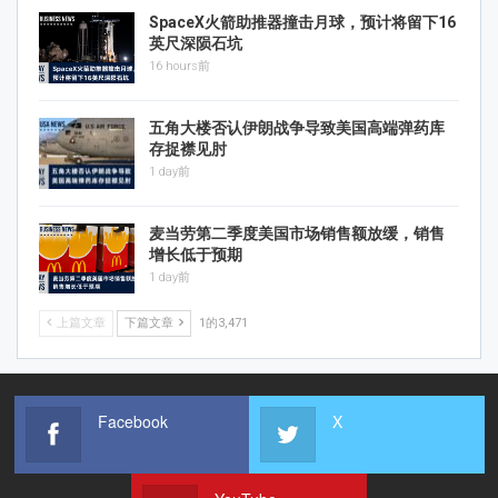
SpaceX火箭助推器撞击月球，预计将留下16
英尺深陨石坑
16 hours前
五角大楼否认伊朗战争导致美国高端弹药库
存捉襟见肘
1 day前
麦当劳第二季度美国市场销售额放缓，销售
增长低于预期
1 day前
上篇文章
下篇文章
1的3,471
Facebook
X