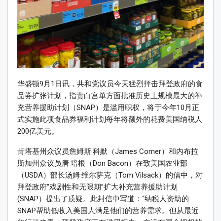
华盛顿9月1日讯，共和党议员今天猛烈抨击拜登政府的食
品券扩张计划，指责白宫单方面批准历史上规模最大的补
充营养援助计划（SNAP）是滥用职权，将于今年10月正
式实施此项食品券福利计划每年将额外的耗费美国纳税人
200亿美元。
肯塔基州众议员詹姆斯·科默（James Comer）和内布拉
斯加州众议员唐·培根（Don Bacon）在致美国农业部
（USDA）部长汤姆·维尔萨克（Tom Vilsack）的信中，对
拜登政府“戏剧性和无限期”扩大补充营养援助计划
(SNAP）提出了质疑。此封信中写道：“纳税人资助的
SNAP帮助低收入美国人满足他们的营养需求。但从最近