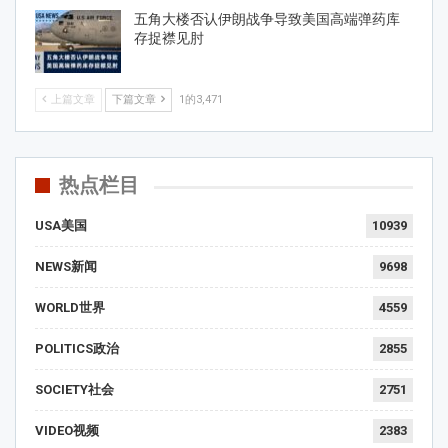
五角大楼否认伊朗战争导致美国高端弹药库
存捉襟见肘
上篇文章
下篇文章
1的3,471
热点栏目
USA美国
10939
NEWS新闻
9698
WORLD世界
4559
POLITICS政治
2855
SOCIETY社会
2751
VIDEO视频
2383