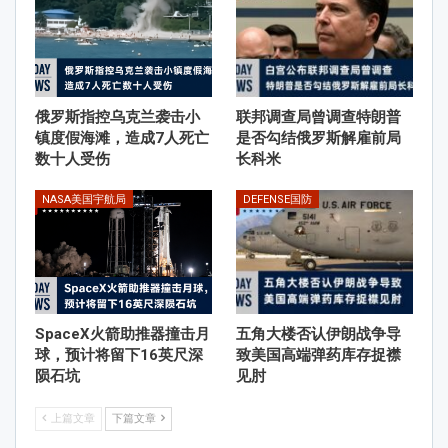
俄罗斯指控乌克兰袭击小
联邦调查局曾调查特朗普
镇度假海滩，造成7人死亡
是否勾结俄罗斯解雇前局
数十人受伤
长科米
NASA美国宇航局
DEFENSE国防
SpaceX火箭助推器撞击月
五角大楼否认伊朗战争导
球，预计将留下16英尺深
致美国高端弹药库存捉襟
陨石坑
见肘
上篇文章
下篇文章