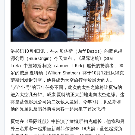
洛杉矶10月4日讯，杰夫·贝佐斯（Jeff Bezos）的蓝色起
源公司（Blue Origin）今天宣布，《星际迷航》(Star
Trek）中詹姆斯·柯克（James T. Kirk）船长的扮演者、90
岁的威廉·夏特纳（William Shatner）将于10月12日从得克
萨斯州发射升空，他将成为太空旅行年龄最大的人。
与“企业号”的五年任务不同，此次的太空之旅将让夏特纳
进入太空几分钟。威廉·夏特纳正大胆地走向太空边缘。这
将是蓝色起源公司第二次载人发射。今年7月，贝佐斯和
他的兄弟以及另外两名乘客一起乘坐了首次飞行。
夏纳在《星际迷航》中扮演了詹姆斯·柯克船长，他将和另
外三名乘客一起乘坐新谢菲尔德NS-18火箭：蓝色起源负