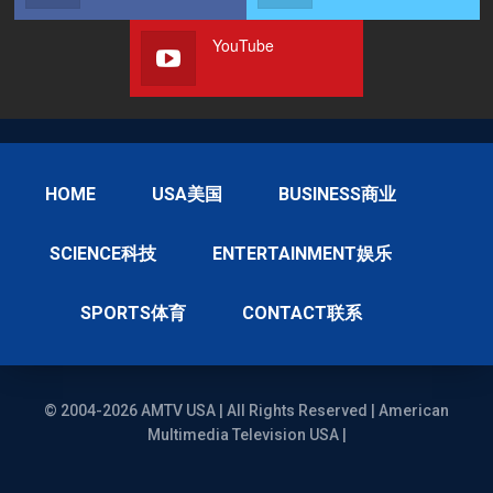
YouTube
HOME
USA美国
BUSINESS商业
SCIENCE科技
ENTERTAINMENT娱乐
SPORTS体育
CONTACT联系
© 2004-2026 AMTV USA | All Rights Reserved | American
Multimedia Television USA |