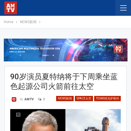
Home
NEWS新闻
90岁演员夏特纳将于下周乘坐蓝
色起源公司火箭前往太空
NEWS新闻
SPACE太空
TEXAS得克萨斯州
0
By
AMTV