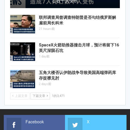
亡数十人受伤
联邦调查局曾调查特朗普是否勾结俄罗斯解
雇前局长科米
21 hours前
SpaceX火箭助推器撞击月球，预计将留下16
英尺深陨石坑
1 day前
五角大楼否认伊朗战争导致美国高端弹药库
存捉襟见肘
2 days前
上篇文章
下篇文章
1的3,471
Facebook
X