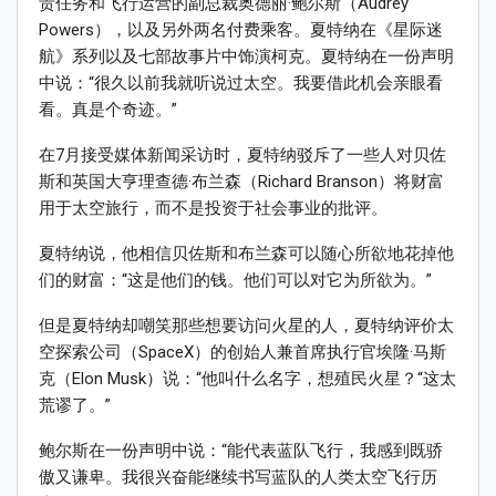
责任务和飞行运营的副总裁奥德丽·鲍尔斯（Audrey
Powers），以及另外两名付费乘客。夏特纳在《星际迷
航》系列以及七部故事片中饰演柯克。夏特纳在一份声明
中说：“很久以前我就听说过太空。我要借此机会亲眼看
看。真是个奇迹。”
在7月接受媒体新闻采访时，夏特纳驳斥了一些人对贝佐
斯和英国大亨理查德·布兰森（Richard Branson）将财富
用于太空旅行，而不是投资于社会事业的批评。
夏特纳说，他相信贝佐斯和布兰森可以随心所欲地花掉他
们的财富：“这是他们的钱。他们可以对它为所欲为。”
但是夏特纳却嘲笑那些想要访问火星的人，夏特纳评价太
空探索公司（SpaceX）的创始人兼首席执行官埃隆·马斯
克（Elon Musk）说：“他叫什么名字，想殖民火星？“这太
荒谬了。”
鲍尔斯在一份声明中说：“能代表蓝队飞行，我感到既骄
傲又谦卑。我很兴奋能继续书写蓝队的人类太空飞行历