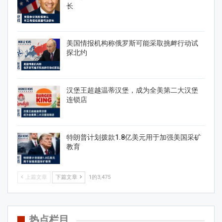
长
美国情报机构称俄罗斯可能采取挑衅行动试
探北约
汉堡王超越温蒂汉堡，成为全美第二大汉堡
连锁店
特朗普计划拨款1.8亿美元用于加强美国采矿
教育
上篇文章
下篇文章
1的3,475
热点栏目