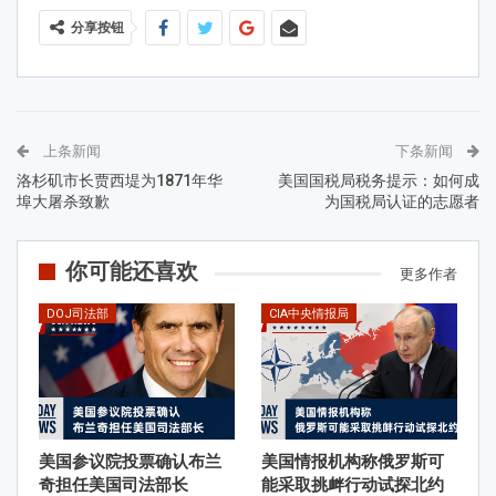
分享按钮
上条新闻
下条新闻
洛杉矶市长贾西堤为1871年华
美国国税局税务提示：如何成
埠大屠杀致歉
为国税局认证的志愿者
你可能还喜欢
更多作者
DOJ司法部
CIA中央情报局
美国参议院投票确认布兰
美国情报机构称俄罗斯可
奇担任美国司法部长
能采取挑衅行动试探北约