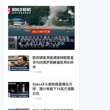
MILITARY军事
俄罗斯指控乌克兰袭击小镇度假海
滩，造成7人死亡数十人受伤
联邦调查局曾调查特朗普是
否勾结俄罗斯解雇前局长科
米
1 day前
SpaceX火箭助推器撞击月
球，预计将留下16英尺深陨
石坑
1 day前