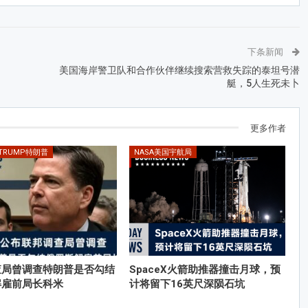
下条新闻
美国海岸警卫队和合作伙伴继续搜索营救失踪的泰坦号潜
艇，5人生死未卜
更多作者
 TRUMP特朗普
NASA美国宇航局
查局曾调查特朗普是否勾结
SpaceX火箭助推器撞击月球，预
解雇前局长科米
计将留下16英尺深陨石坑