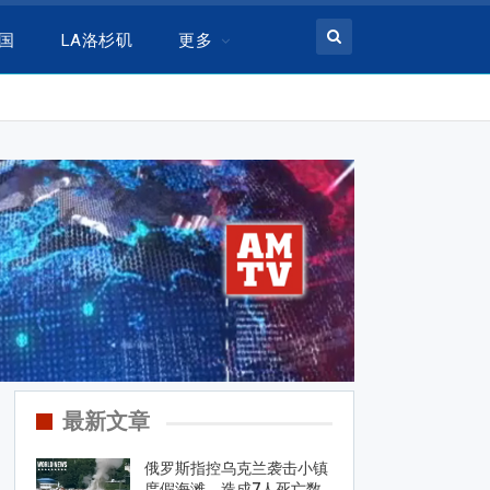
美国
LA洛杉矶
更多
最新文章
俄罗斯指控乌克兰袭击小镇
度假海滩，造成7人死亡数