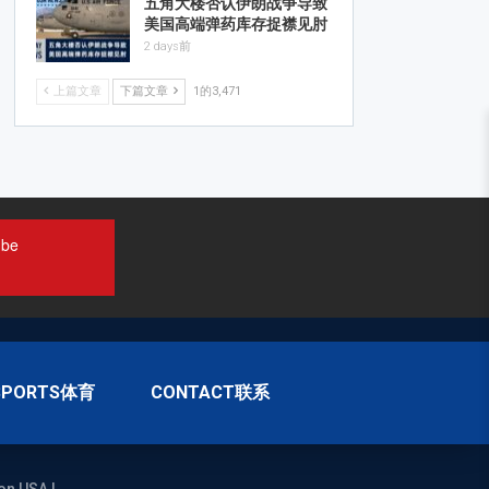
五角大楼否认伊朗战争导致
美国高端弹药库存捉襟见肘
2 days前
上篇文章
下篇文章
1的3,471
ube
SPORTS体育
CONTACT联系