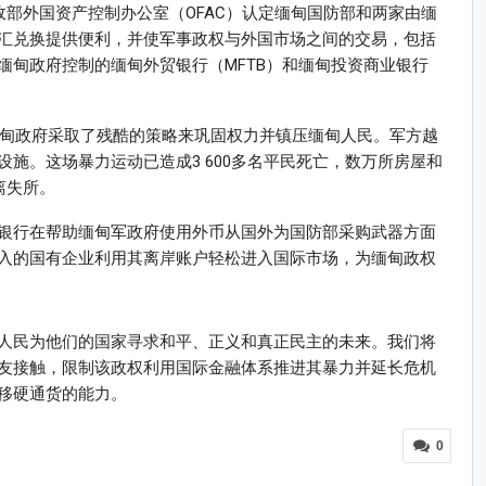
政部外国资产控制办公室（OFAC）认定缅甸国防部和两家由缅
汇兑换提供便利，并使军事政权与外国市场之间的交易，包括
缅甸政府控制的缅甸外贸银行（MFTB）和缅甸投资商业银行
缅甸政府采取了残酷的策略来巩固权力并镇压缅甸人民。军方越
施。这场暴力运动已造成3 600多名平民死亡，数万所房屋和
离失所。
银行在帮助缅甸军政府使用外币从国外为国防部采购武器方面
入的国有企业利用其离岸账户轻松进入国际市场，为缅甸政权
人民为他们的国家寻求和平、正义和真正民主的未来。我们将
友接触，限制该政权利用国际金融体系推进其暴力并延长危机
移硬通货的能力。
0