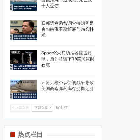
十人受伤
联邦调查局曾调查特朗普是
否勾结俄罗斯解雇前局长科
米
SpaceX火箭助推器撞击月
球，预计将留下16英尺深陨
石坑
五角大楼否认伊朗战争导致
美国高端弹药库存捉襟见肘
上篇文章
下篇文章
1的3,471
热点栏目