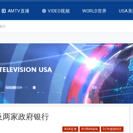
AMTV直播
VIDEO视频
WORLD世界
USA
银行
及两家政府银行
ASIA亚洲
BURMA缅甸
DC华盛顿特区