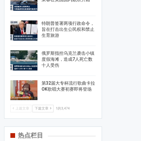
特朗普签署两项行政命令，
旨在打击出生公民权和禁止
生育旅游
俄罗斯指控乌克兰袭击小镇
度假海滩，造成7人死亡数
十人受伤
第32届大专杯流行歌曲卡拉
OK歌唱大赛初赛即将登场
上篇文章
下篇文章
1的3,474
热点栏目