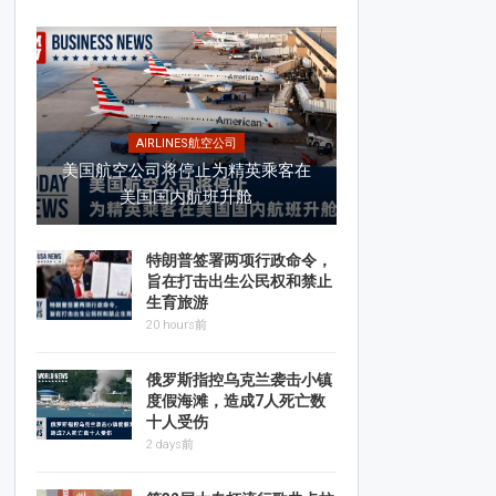
AIRLINES航空公司
美国航空公司将停止为精英乘客在
美国国内航班升舱
特朗普签署两项行政命令，
旨在打击出生公民权和禁止
生育旅游
20 hours前
俄罗斯指控乌克兰袭击小镇
度假海滩，造成7人死亡数
十人受伤
2 days前