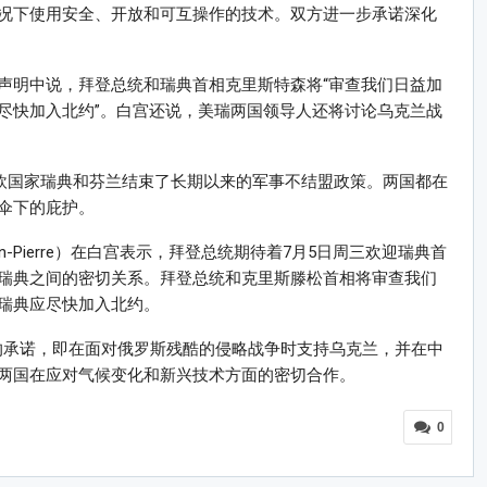
况下使用安全、开放和可互操作的技术。双方进一步承诺深化
声明中说，拜登总统和瑞典首相克里斯特森将“审查我们日益加
尽快加入北约”。白宫还说，美瑞两国领导人还将讨论乌克兰战
北欧国家瑞典和芬兰结束了长期以来的军事不结盟政策。两国都在
伞下的庇护。
ean-Pierre）在白宫表示，拜登总统期待着7月5日周三欢迎瑞典首
瑞典之间的密切关系。拜登总统和克里斯滕松首相将审查我们
瑞典应尽快加入北约。
的承诺，即在面对俄罗斯残酷的侵略战争时支持乌克兰，并在中
两国在应对气候变化和新兴技术方面的密切合作。
0