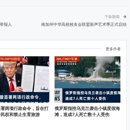
下条新闻
举报人
南加州中华高校校友会联盟新声艺术季正式启动
更多作者
 TRUMP特朗普
MILITARY军事
签署两项行政命令，旨在打
俄罗斯指控乌克兰袭击小镇度假海
公民权和禁止生育旅游
滩，造成7人死亡数十人受伤