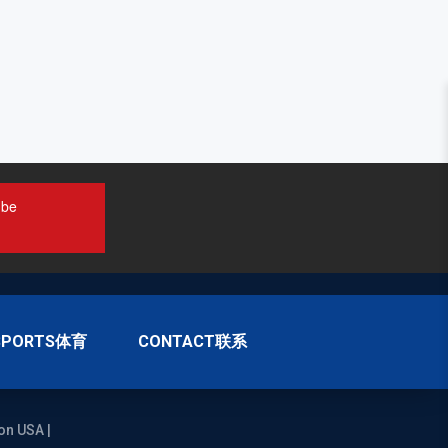
ube
SPORTS体育
CONTACT联系
on USA |