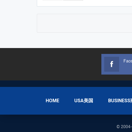
Fac
HOME
USA美国
BUSINES
© 2004-