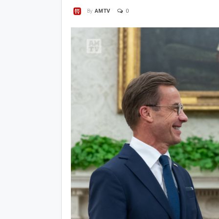
0
By
AMTV