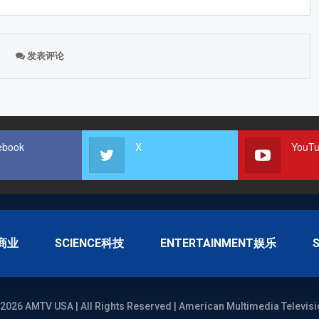
发表评论
ebook
X
YouT
S商业
SCIENCE科技
ENTERTAINMENT娱乐
2026 AMTV USA | All Rights Reserved | American Multimedia Televisi