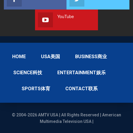
YouTube
HOME
USA美国
BUSINESS商业
SCIENCE科技
ENTERTAINMENT娱乐
SPORTS体育
CONTACT联系
© 2004-2026 AMTV USA | All Rights Reserved | American
Multimedia Television USA |