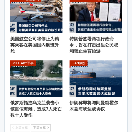
美国航空公司将停止为精
特朗普签署两项行政命
英乘客在美国国内航班升
令，旨在打击出生公民权
舱
和禁止生育旅游
MILITARY军事
IRAN伊朗
俄罗斯指控乌克兰袭击小
伊朗称即将与阿曼就霍尔
镇度假海滩，造成7人死亡
木兹海峡达成协议
数十人受伤
上篇文章
下篇文章