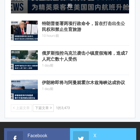
舱
特朗普签署两项行政命令，旨在打击出生公
民权和禁止生育旅游
10 hours前
俄罗斯指控乌克兰袭击小镇度假海滩，造成7
人死亡数十人受伤
1 day前
伊朗称即将与阿曼就霍尔木兹海峡达成协议
1 day前
上篇文章
下篇文章
1的3,473
Facebook
X