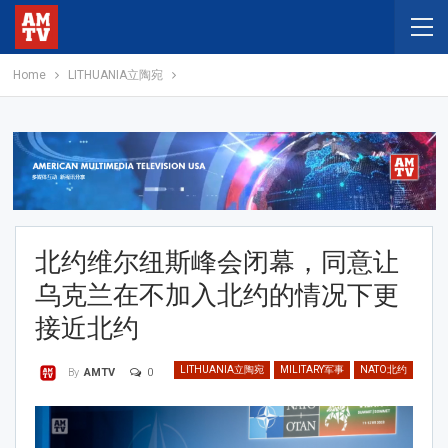
Home
LITHUANIA立陶宛
北约维尔纽斯峰会闭幕，同意让
乌克兰在不加入北约的情况下更
接近北约
LITHUANIA立陶宛
MILITARY军事
NATO北约
0
By
AMTV