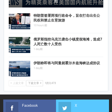
舱
特朗普签署两项行政命令，旨在打击出生公
民权和禁止生育旅游
10 hours前
俄罗斯指控乌克兰袭击小镇度假海滩，造成7
人死亡数十人受伤
1 day前
伊朗称即将与阿曼就霍尔木兹海峡达成协议
1 day前
上篇文章
下篇文章
1的3,473
Facebook
X