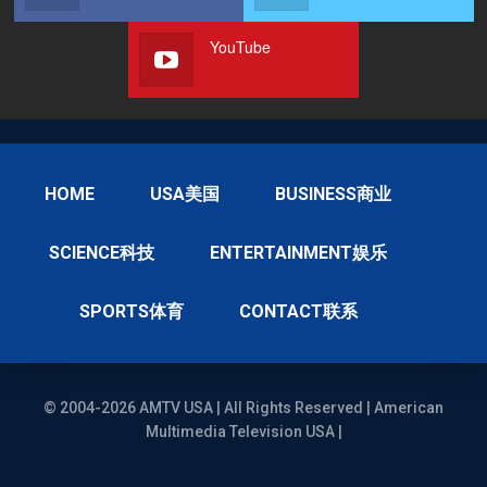
YouTube
HOME
USA美国
BUSINESS商业
SCIENCE科技
ENTERTAINMENT娱乐
SPORTS体育
CONTACT联系
© 2004-2026 AMTV USA | All Rights Reserved | American
Multimedia Television USA |