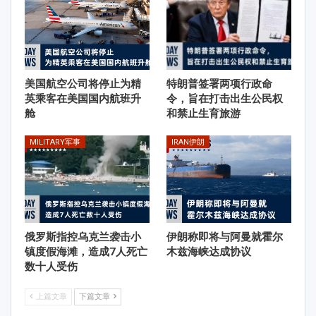
美国航空公司将停止为精
特朗普签署两项行政命
英乘客在美国国内航班升
令，旨在打击出生公民权
舱
和禁止生育旅游
MILITARY军事
IRAN伊朗
俄罗斯指控乌克兰袭击小
伊朗称即将与阿曼就霍尔
镇度假海滩，造成7人死亡
木兹海峡达成协议
数十人受伤
上篇文章
下篇文章