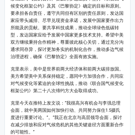
候变化框架公约》及其《巴黎协定》确定的目标和原则。
要承担各自责任，遵守共同但有区别的责任原则，发达国
家应带头减排、尽早兑现资金承诺，发展中国家要作出力
所能及的贡献。要共享科技成果，推动全球绿色低碳转
型，发达国家应给予发展中国家更多技术支持。希望中美
双方继续秉持合作精神，尊重彼此核心关切，通过充分沟
通求同存异，探讨更加务实的机制化合作，推动多边气候
治理进程，确保《巴黎协定》全面有效实施。
克里表示，美中是世界前两大经济体和前两大碳排放国。
美方希望美中关系保持稳定，愿同中方加强合作，共同应
对气候变化等紧迫的全球性挑战，推动《联合国气候变化
框架公约》第二十八次缔约方大会取得成功。
克里今天在推特上发文说：“我很高兴有机会与李强总理
会面，就中美两国如何加快行动、共同努力保住1.5摄氏
度进行重要讨论。”。“我正在北京与高层领导会面，探讨
在减少排放和应对气候危机的其他关键途径方面重新合作
的可能性。”