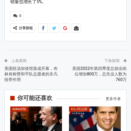
销量也增长了5%。
0
分享按钮
上条新闻
下条新闻
美国驻汤加使馆落成开幕，布
美国2022年第四季度总就业岗
林肯称赞和平队志愿者的非凡
位增加800万，总失业人数为
纽带作用
760万
你可能还喜欢
更多作者
IRAN伊朗
DOJ司法部