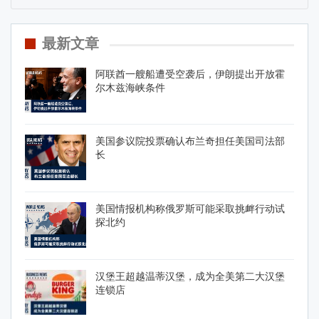
最新文章
阿联酋一艘船遭受空袭后，伊朗提出开放霍
尔木兹海峡条件
美国参议院投票确认布兰奇担任美国司法部
长
美国情报机构称俄罗斯可能采取挑衅行动试
探北约
汉堡王超越温蒂汉堡，成为全美第二大汉堡
连锁店