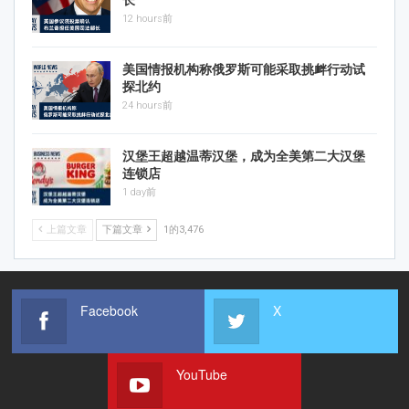
长
12 hours前
美国情报机构称俄罗斯可能采取挑衅行动试
探北约
24 hours前
汉堡王超越温蒂汉堡，成为全美第二大汉堡
连锁店
1 day前
上篇文章
下篇文章
1的3,476
Facebook
X
YouTube