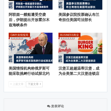
阿联酋一艘船遭受空袭
美国参议院投票确认布兰
后，伊朗提出开放霍尔木
奇担任美国司法部长
兹海峡条件
CIA中央情报局
BUSINESS商业
美国情报机构称俄罗斯可
汉堡王超越温蒂汉堡，成
能采取挑衅行动试探北约
为全美第二大汉堡连锁店
上篇文章
下篇文章
发表评论