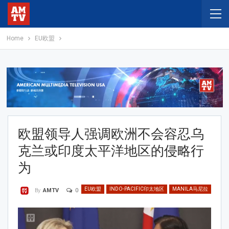
Home
EU欧盟
欧盟领导人强调欧洲不会容忍乌
克兰或印度太平洋地区的侵略行
为
EU欧盟
INDO-PACIFIC印太地区
MANILA马尼拉
0
By
AMTV