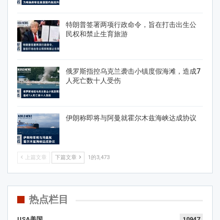
特朗普签署两项行政命令，旨在打击出生公
民权和禁止生育旅游
俄罗斯指控乌克兰袭击小镇度假海滩，造成7
人死亡数十人受伤
伊朗称即将与阿曼就霍尔木兹海峡达成协议
上篇文章
下篇文章
1的3,473
热点栏目
USA美国
10947