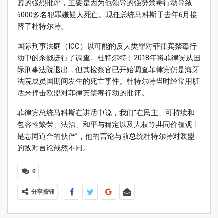
盟的强烈批评，主要是因为他领导的强势禁毒行动导致
6000多名犯罪嫌疑人死亡。现任总统马科斯于去年6月接
替了杜特尔特。
国际刑事法庭（ICC）以可能的反人类罪对菲律宾禁毒行
动中的杀戮进行了调查。杜特尔特于2018年将菲律宾从国
际刑事法院退出，但其检察官已开始调查菲律宾仍是海牙
法院成员国期间发生的死亡事件。杜特尔特当时经常用脏
话来抨击欧盟对菲律宾禁毒行动的批评。
菲律宾总统马科斯在讲话中说，我们“在民主、可持续和
包容性繁荣、法治、和平与稳定以及人权等共同价值观上
是志同道合的伙伴”，他的言论与前总统杜特尔特对欧盟
的敌对言论截然不同。
0
分享按钮