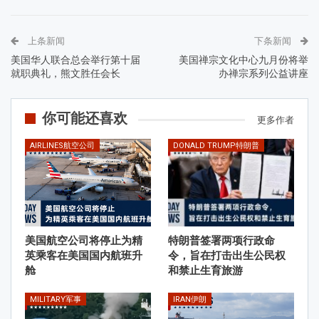
上条新闻
下条新闻
美国华人联合总会举行第十届
美国禅宗文化中心九月份将举
就职典礼，熊文胜任会长
办禅宗系列公益讲座
你可能还喜欢
更多作者
AIRLINES航空公司
DONALD TRUMP特朗普
美国航空公司将停止为精
特朗普签署两项行政命
英乘客在美国国内航班升
令，旨在打击出生公民权
舱
和禁止生育旅游
MILITARY军事
IRAN伊朗