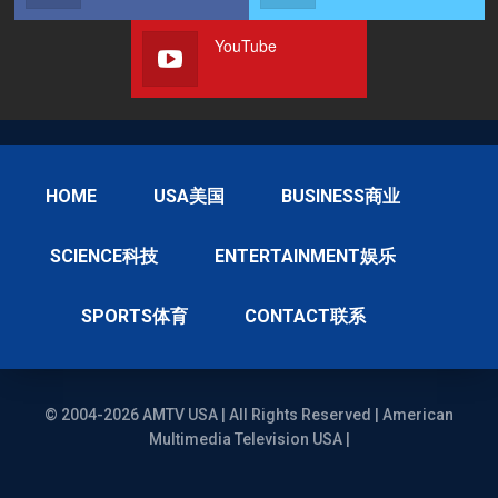
YouTube
HOME
USA美国
BUSINESS商业
SCIENCE科技
ENTERTAINMENT娱乐
SPORTS体育
CONTACT联系
© 2004-2026 AMTV USA | All Rights Reserved | American
Multimedia Television USA |