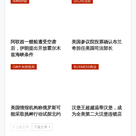
IRAN伊朗
DOJ司法部
阿联酋一艘船遭受空袭
美国参议院投票确认布兰
后，伊朗提出开放霍尔木
奇担任美国司法部长
兹海峡条件
CIA中央情报局
BUSINESS商业
美国情报机构称俄罗斯可
汉堡王超越温蒂汉堡，成
能采取挑衅行动试探北约
为全美第二大汉堡连锁店
上篇文章
下篇文章