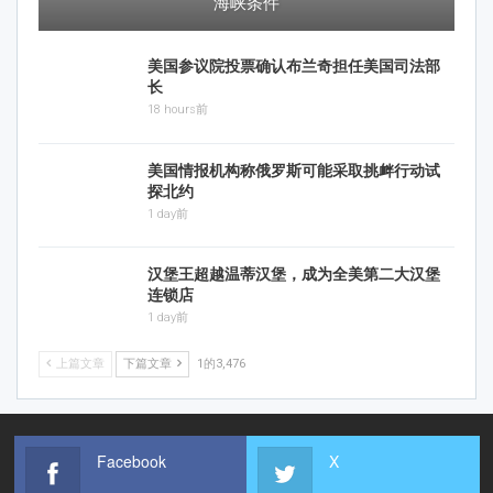
海峡条件
美国参议院投票确认布兰奇担任美国司法部
长
18 hours前
美国情报机构称俄罗斯可能采取挑衅行动试
探北约
1 day前
汉堡王超越温蒂汉堡，成为全美第二大汉堡
连锁店
1 day前
上篇文章
下篇文章
1的3,476
Facebook
X