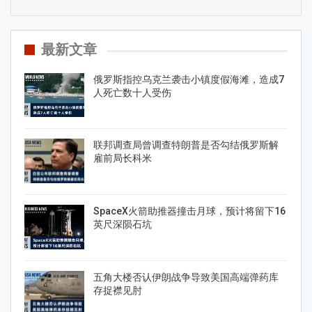
最新文章
俄罗斯指控乌克兰袭击小镇度假海滩，造成7
人死亡数十人受伤
联邦调查局曾调查特朗普是否勾结俄罗斯解
雇前局长科米
SpaceX火箭助推器撞击月球，预计将留下16
英尺深陨石坑
五角大楼否认伊朗战争导致美国高端弹药库
存捉襟见肘