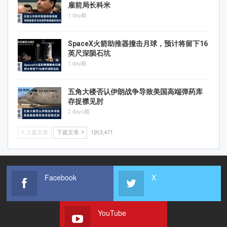
雇前局长科米
1 day前
SpaceX火箭助推器撞击月球，预计将留下16
英尺深陨石坑
1 day前
五角大楼否认伊朗战争导致美国高端弹药库
存捉襟见肘
2 days前
上篇文章
下篇文章
1的3,471
Facebook
X
YouTube