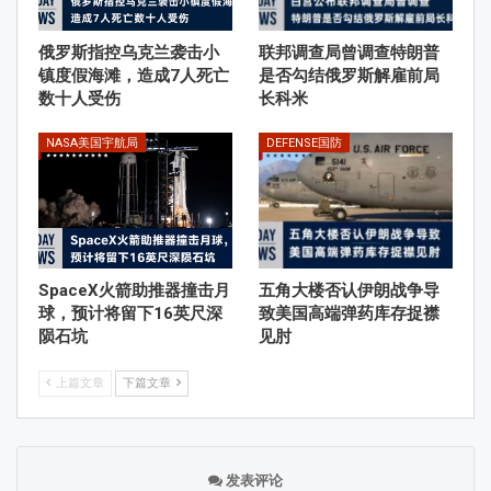
俄罗斯指控乌克兰袭击小
联邦调查局曾调查特朗普
镇度假海滩，造成7人死亡
是否勾结俄罗斯解雇前局
数十人受伤
长科米
NASA美国宇航局
DEFENSE国防
SpaceX火箭助推器撞击月
五角大楼否认伊朗战争导
球，预计将留下16英尺深
致美国高端弹药库存捉襟
陨石坑
见肘
上篇文章
下篇文章
发表评论