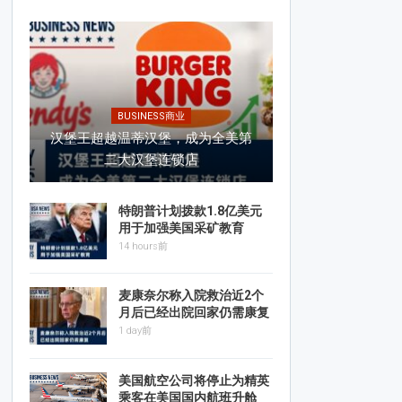
BUSINESS商业
汉堡王超越温蒂汉堡，成为全美第
二大汉堡连锁店
特朗普计划拨款1.8亿美元
用于加强美国采矿教育
14 hours前
麦康奈尔称入院救治近2个
月后已经出院回家仍需康复
1 day前
美国航空公司将停止为精英
乘客在美国国内航班升舱