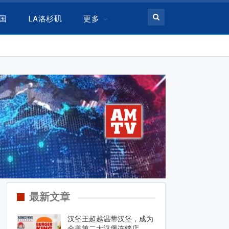
美国
LA洛杉矶
更多
最新文章
汉堡王超越温蒂汉堡，成为
全美第二大汉堡连锁店