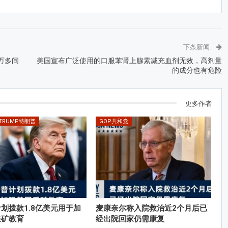
下条新闻
万多间
美国宣布广泛使用的口服苯肾上腺素减充血剂无效，高剂量
的成分也有危险
更多作者
 TRUMP特朗普
GOP共和党
划拨款1.8亿美元用于加
麦康奈尔称入院救治近2个月后已
采矿教育
经出院回家仍需康复