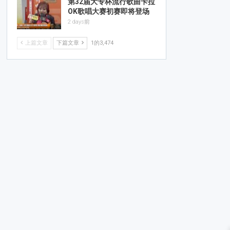
第32届大专杯流行歌曲卡拉
OK歌唱大赛初赛即将登场
2 days前
上篇文章
下篇文章
1的3,474