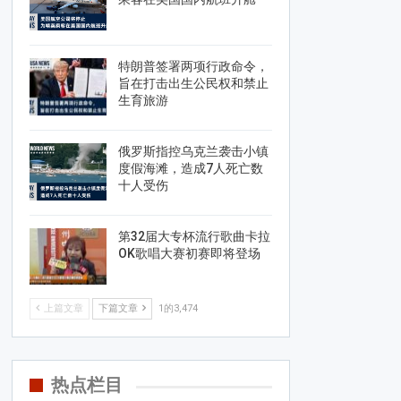
特朗普签署两项行政命令，
旨在打击出生公民权和禁止
生育旅游
俄罗斯指控乌克兰袭击小镇
度假海滩，造成7人死亡数
十人受伤
第32届大专杯流行歌曲卡拉
OK歌唱大赛初赛即将登场
上篇文章
下篇文章
1的3,474
热点栏目