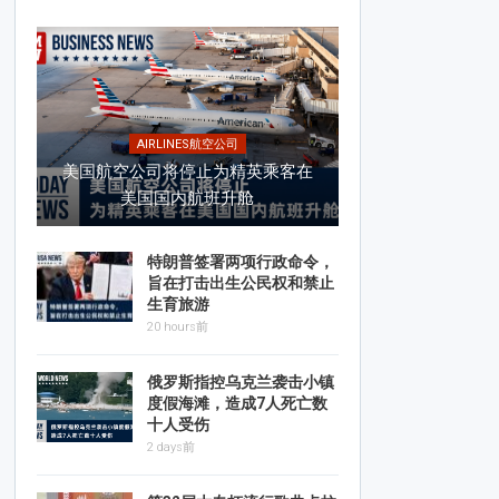
AIRLINES航空公司
美国航空公司将停止为精英乘客在
美国国内航班升舱
特朗普签署两项行政命令，
旨在打击出生公民权和禁止
生育旅游
20 hours前
俄罗斯指控乌克兰袭击小镇
度假海滩，造成7人死亡数
十人受伤
2 days前