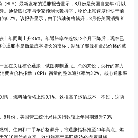
局（BLS）最新发布的通胀报告显示，8月份是美国自去年7月以
下降。通货膨胀率与专家预测大致持平，物价上涨速度也快于前
份为0.2%。该报告显示，由于汽油价格飙升，8月份美国消费者
上年同期上升3.6%。年通胀率在连续12个月下降后，现在已
。核心通胀率是衡量成本增长的指标，剔除了能源和食品价格的波
ve）最近一直在关注核心通胀，试图抑制通胀。总的来说，央行的努力
府消费者价格指数（CPI）衡量的整体通胀率为3.2%。核心通胀率
.6%，燃料油价格上涨9.1%。这推高了运输成本。不过，这两
8月份，美国劳工统计局住房指数较上年同期攀升7.3%。
燃料、住房和二手车价格飙升，将通胀指标推至40年高点。燃
2010年代的水平。这也远高于美联储2%的既定目标。