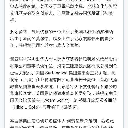
曾志获此殊荣。美国汉天卫视总裁李冀、全球文化与教育
交流基金会联合创始人、主席潘文斯共同颁发证书与奖
杯。
多才多艺，气质优雅的三位出生于美国洛杉矶的罗梓涵、
出生于湖南的莫馨怡、以及出生于北京的戴佳玉的青少
年，获得第四届全球杰出华人金童奖。
第四届全球杰出华人华人之光获奖者是珀莱雅化妆品股份
有限公司董事长侯军呈、河南三建建设集团有限公司副总
经理关安妮、美国 Surfaceone 集团董事会主席罗灏、斑
斓家（上海）商业管理有限公司董事长长高佩、童心飞扬
教育集团董事长李友健、山东慧行天下文化传媒有限公司
董事长李龙、美国曼哈顿资本董事长吴剑飞，获得了由美
国国会议员希夫（Adam Schiff)、洛杉矶县政委员苏丽丝
（Hilda L. Solis）颁发的证书及奖杯。
本届盛典由洛杉矶知名媒体人 何劳伦斯总策划，著名旅
美导演王杰生担任总导演。有来自各行各业的商业领袖、