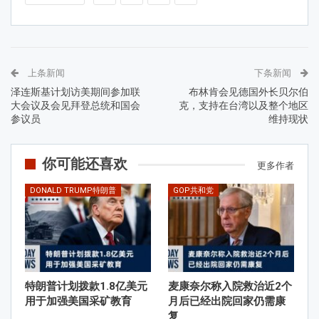
上条新闻
下条新闻
泽连斯基计划访美期间参加联
布林肯会见德国外长贝尔伯
大会议及会见拜登总统和国会
克，支持在台湾以及整个地区
参议员
维持现状
你可能还喜欢
更多作者
DONALD TRUMP特朗普
GOP共和党
特朗普计划拨款1.8亿美元
麦康奈尔称入院救治近2个
用于加强美国采矿教育
月后已经出院回家仍需康
复