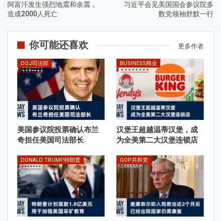
阿富汗发生强烈地震和余震，
习近平会见美国国会参议院多
造成2000人死亡
数党领袖舒默一行
你可能还喜欢
更多作者
DOJ司法部
BUSINESS商业
美国参议院投票确认布兰
汉堡王超越温蒂汉堡，成
奇担任美国司法部长
为全美第二大汉堡连锁店
DONALD TRUMP特朗普
GOP共和党