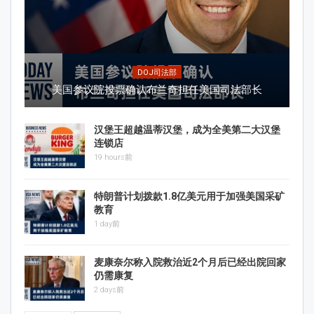
DOJ司法部
美国参议院投票确认布兰奇担任美国司法部长
汉堡王超越温蒂汉堡，成为全美第二大汉堡
连锁店
19 hours前
特朗普计划拨款1.8亿美元用于加强美国采矿
教育
1 day前
麦康奈尔称入院救治近2个月后已经出院回家
仍需康复
2 days前