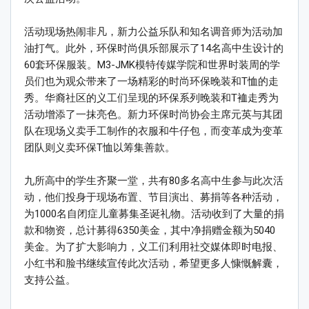
活动现场热闹非凡，新力公益乐队和知名调音师为活动加
油打气。此外，环保时尚俱乐部展示了14名高中生设计的
60套环保服装。M3-JMK模特传媒学院和世界时装周的学
员们也为观众带来了一场精彩的时尚环保晚装和T恤的走
秀。华裔社区的义工们呈现的环保系列晚装和T裇走秀为
活动增添了一抹亮色。新力环保时尚协会主席元英与其团
队在现场义卖手工制作的衣服和牛仔包，而变革成为变革
团队则义卖环保T恤以筹集善款。
九所高中的学生齐聚一堂，共有80多名高中生参与此次活
动，他们投身于现场布置、节目演出、募捐等各种活动，
为1000名自闭症儿童募集圣诞礼物。活动收到了大量的捐
款和物资，总计募得6350美金，其中净捐赠金额为5040
美金。为了扩大影响力，义工们利用社交媒体即时电报、
小红书和脸书继续宣传此次活动，希望更多人慷慨解囊，
支持公益。