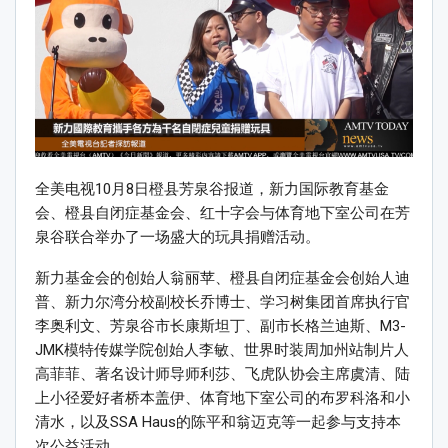
全美电视10月8日橙县芳泉谷报道，新力国际教育基金
会、橙县自闭症基金会、红十字会与体育地下室公司在芳
泉谷联合举办了一场盛大的玩具捐赠活动。
新力基金会的创始人翁丽苹、橙县自闭症基金会创始人迪
普、新力尔湾分校副校长乔博士、学习树集团首席执行官
李奥利文、芳泉谷市长康斯坦丁、副市长格兰迪斯、M3-
JMK模特传媒学院创始人李敏、世界时装周加州站制片人
高菲菲、著名设计师导师利莎、飞虎队协会主席虞清、陆
上小径爱好者桥本盖伊、体育地下室公司的布罗科洛和小
清水，以及SSA Haus的陈平和翁迈克等一起参与支持本
次公益活动。