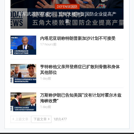
DEFENSE国防
美军武器库存减少，五角大楼敦促国防企业提高产
量
内塔尼亚胡称特朗普新加沙计划不可接受
17 hours前
亨特称他父亲拜登癌症已扩散到骨骼和身体
其他部位
1 day前
万斯称伊朗已告知美国“没有计划对霍尔木兹
海峡收费”
1 day前
上篇文章
下篇文章
1的3,477