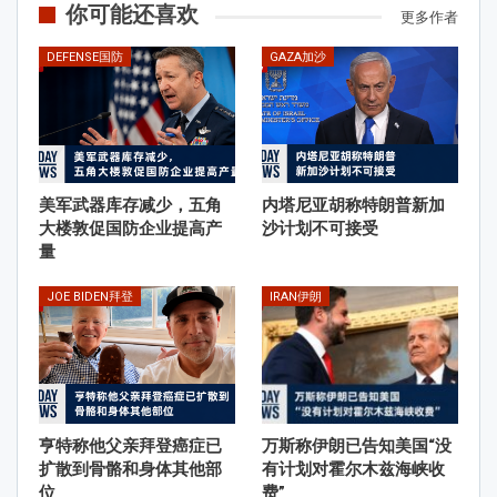
你可能还喜欢
更多作者
DEFENSE国防
GAZA加沙
美军武器库存减少，五角
内塔尼亚胡称特朗普新加
大楼敦促国防企业提高产
沙计划不可接受
量
JOE BIDEN拜登
IRAN伊朗
亨特称他父亲拜登癌症已
万斯称伊朗已告知美国“没
扩散到骨骼和身体其他部
有计划对霍尔木兹海峡收
位
费”