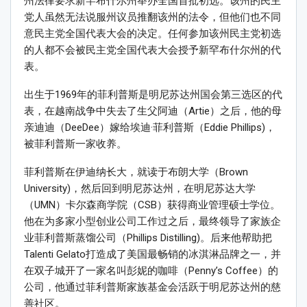
州法律要求新罕布什尔州举办全国首批初选。该州的民主
党人虽然无法说服州议员推翻该州的法令，但他们也不同
意民主党全国代表大会的决定。任何参加该州民主党初选
的人都不会被民主党全国代表大会授予新罕布什尔州的代
表。
出生于1969年的菲利普斯是明尼苏达州国会第三选区的代
表，在越南战争中失去了生父阿迪（Artie）之后，他的母
亲迪迪（DeeDee）嫁给埃迪·菲利普斯（Eddie Phillips)，
被菲利普斯一家收养。
菲利普斯在伊迪纳长大，就读于布朗大学（Brown
University)，然后回到明尼苏达州，在明尼苏达大学
（UMN）卡尔森商学院（CSB）获得商业管理硕士学位。
他在为多家小型创业公司工作过之后，最终领导了家族企
业菲利普斯蒸馏公司（Phillips Distilling)。后来他帮助把
Talenti Gelato打造成了美国最畅销的冰淇淋品牌之一，并
在双子城开了一家名叫彭妮的咖啡（Penny’s Coffee）的
公司，他通过菲利普斯家族基金会活跃于明尼苏达州的慈
善社区。