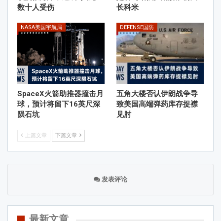
数十人受伤
长科米
NASA美国宇航局
DEFENSE国防
SpaceX火箭助推器撞击月
五角大楼否认伊朗战争导
球，预计将留下16英尺深
致美国高端弹药库存捉襟
陨石坑
见肘
上篇文章
下篇文章
发表评论
最新文章