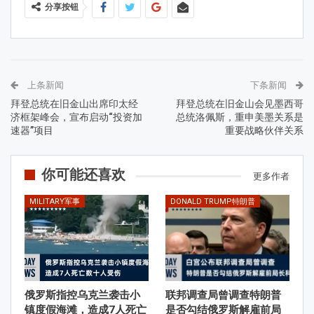
分享按钮
上条新闻
下条新闻
拜登总统在旧金山出席印太经
拜登总统在旧金山会见墨西哥
济框架峰会，宣布启动“投资加
总统洛佩斯，重申美墨关系是
速器”项目
重要战略伙伴关系
你可能还喜欢
更多作者
MILITARY军事
DONALD TRUMP特朗普
俄罗斯指控乌克兰袭击小
联邦调查局曾调查特朗普
镇度假海滩，造成7人死亡
是否勾结俄罗斯解雇前局