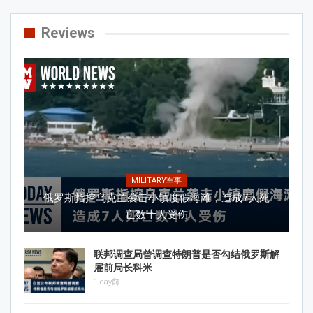
Reviews
MILITARY军事
俄罗斯指控乌克兰袭击小镇度假海滩，造成7人死
亡数十人受伤
联邦调查局曾调查特朗普是否勾结俄罗斯解
雇前局长科米
1 day前