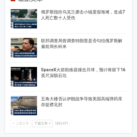
俄罗斯指控乌克兰袭击小镇度假海滩，造成7
人死亡数十人受伤
联邦调查局曾调查特朗普是否勾结俄罗斯解
雇前局长科米
SpaceX火箭助推器撞击月球，预计将留下16
英尺深陨石坑
五角大楼否认伊朗战争导致美国高端弹药库
存捉襟见肘
上篇文章
下篇文章
1的3,471