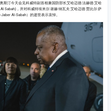
长奥斯汀今天会见科威特副首相兼国防部长艾哈迈德·法赫德·艾哈
hmad Al Sabah)，并对科威特埃米尔·谢赫·纳瓦夫·艾哈迈德·贾比尔·萨
 Al-Jaber Al-Sabah）的逝世表示哀悼。