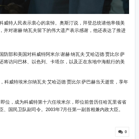
科威特人民表示衷心的哀悼。奥斯汀说，拜登总统请他率领美
，并对谢赫·纳瓦夫留下的伟大遗产表示感谢，他还表达了推进
防部和美国对科威特阿米尔·谢赫·纳瓦夫·艾哈迈德·贾比尔·萨
还将访问巴林、以色列、卡塔尔，以及正在东地中海航行的美
，科威特埃米尔纳瓦夫·艾哈迈德·贾比尔·萨巴赫当天逝世，享年
月29日即位，成为科威特第十六任埃米尔，即位前曾历任哈瓦里省省
、国民卫队副司令。2003年7月任第一副首相兼内政大臣。
0