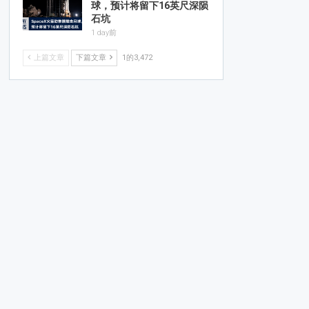
球，预计将留下16英尺深陨
石坑
1 day前
上篇文章
下篇文章
1的3,472