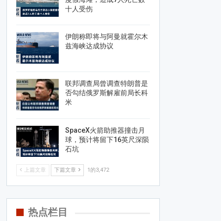
十人受伤
伊朗称即将与阿曼就霍尔木
兹海峡达成协议
联邦调查局曾调查特朗普是
否勾结俄罗斯解雇前局长科
米
SpaceX火箭助推器撞击月
球，预计将留下16英尺深陨
石坑
上篇文章
下篇文章
1的3,472
热点栏目