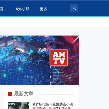
美国
LA洛杉矶
更多
最新文章
俄罗斯指控乌克兰袭击小镇
度假海滩，造成7人死亡数