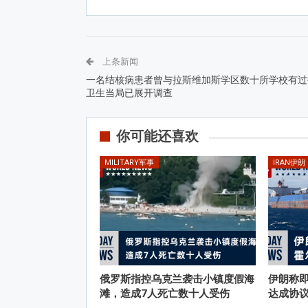
上条新闻
一名结核病患者曾与拉斯维加斯学区数十所学校有过
卫生当局已展开调查
你可能还喜欢
MILITARY军事
IRAN伊朗
俄罗斯指控乌克兰袭击小镇度假海
伊朗称
滩，造成7人死亡数十人受伤
达成协