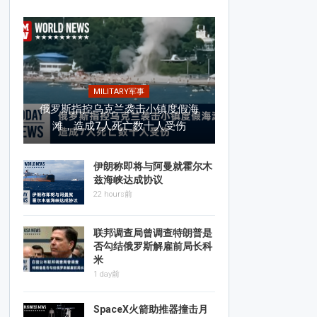
MILITARY军事
俄罗斯指控乌克兰袭击小镇度假海
滩，造成7人死亡数十人受伤
伊朗称即将与阿曼就霍尔木
兹海峡达成协议
22 hours前
联邦调查局曾调查特朗普是
否勾结俄罗斯解雇前局长科
米
1 day前
SpaceX火箭助推器撞击月