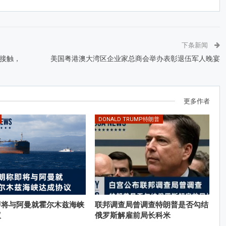
下条新闻
接触，
美国粤港澳大湾区企业家总商会举办表彰退伍军人晚宴
更多作者
DONALD TRUMP特朗普
即将与阿曼就霍尔木兹海峡
联邦调查局曾调查特朗普是否勾结
议
俄罗斯解雇前局长科米