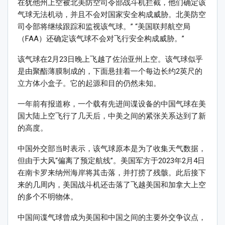
在犹他州上空被北美防空司令部战斗机拦截，他们确定该
气球无法机动，并且不会对国家安全构成威胁。北美防空
司令部将继续跟踪和监视该气球。” “美国联邦航空局
（FAA）还确定该气球不会对飞行安全构成威胁。”
该气球在2月23日晚上飞越了佐治亚州上空。该气球似乎
是由聚酯薄膜制成的，下面悬挂着一个每边长约2英尺的
立方体小盒子。它的起源和目的仍然未知。
一年前有报道称，一个载有先进间谍设备的中国气球在美
国大陆上空飞行了几天后，中美之间的紧张关系达到了新
的高度。
中国外交部当时表示，该气球原本是为了收集天气数据，
但由于大风“偏离了预定航线”。美国军方于2023年2月4日
在南卡罗来纳州海岸将其击落，并打捞了残骸。此后接下
来的几周内，美国战斗机还击落了飞越美国和加拿大上空
的多个不明物体。
中国间谍气球曾成为美国和中国之间的主要外交争议点，