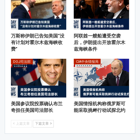
万斯称伊朗已告知美国“没
阿联酋一艘船遭受空袭
有计划对霍尔木兹海峡收
后，伊朗提出开放霍尔木
费”
兹海峡条件
DOJ司法部
CIA中央情报局
美国参议院投票确认布兰
美国情报机构称俄罗斯可
奇担任美国司法部长
能采取挑衅行动试探北约
上篇文章
下篇文章