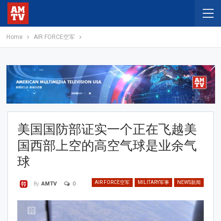
Home
AIR FORCE空军
美国国防部证实一个正在飞越美
国西部上空的高空气球是业余气
球
AIR FORCE空军
MILITARY军事
NEWS新闻
0
By
AMTV