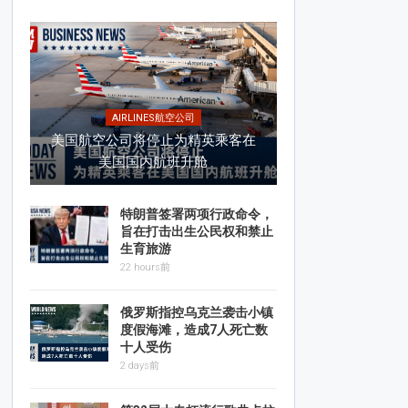
AIRLINES航空公司
美国航空公司将停止为精英乘客在
美国国内航班升舱
特朗普签署两项行政命令，
旨在打击出生公民权和禁止
生育旅游
22 hours前
俄罗斯指控乌克兰袭击小镇
度假海滩，造成7人死亡数
十人受伤
2 days前