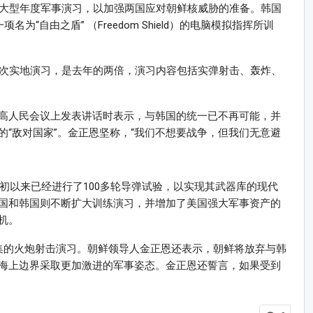
了大型年度军事演习，以加强两国应对朝鲜核威胁的准备。韩国
为“自由之盾” （Freedom Shield）的电脑模拟指挥所训
8次实地演习，是去年的两倍，演习内容包括实弹射击、轰炸、
高人民会议上发表讲话时表示，与韩国的统一已不再可能，并
“敌对国家”。金正恩坚称，“我们不想要战争，但我们无意避
年初以来已经进行了100多轮导弹试验，以实现其武器库的现代
国和韩国则不断扩大训练演习，并增加了美国强大军事资产的
机。
集的火炮射击演习。朝鲜领导人金正恩还表示，朝鲜将放弃与韩
海上边界采取更加激进的军事姿态。金正恩还誓言，如果受到