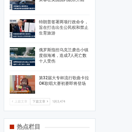
特朗普签署两项行政命令，
旨在打击出生公民权和禁止
生育旅游
俄罗斯指控乌克兰袭击小镇
度假海滩，造成7人死亡数
十人受伤
第32届大专杯流行歌曲卡拉
OK歌唱大赛初赛即将登场
上篇文章
下篇文章
1的3,474
热点栏目