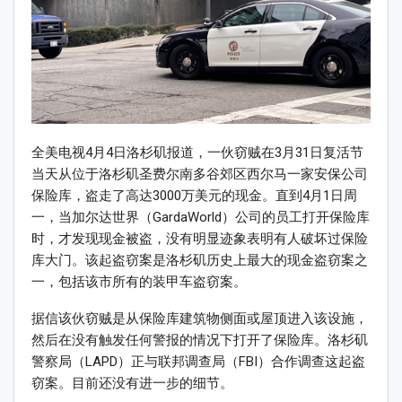
全美电视4月4日洛杉矶报道，一伙窃贼在3月31日复活节
当天从位于洛杉矶圣费尔南多谷郊区西尔马一家安保公司
保险库，盗走了高达3000万美元的现金。直到4月1日周
一，当加尔达世界（GardaWorld）公司的员工打开保险库
时，才发现现金被盗，没有明显迹象表明有人破坏过保险
库大门。该起盗窃案是洛杉矶历史上最大的现金盗窃案之
一，包括该市所有的装甲车盗窃案。
据信该伙窃贼是从保险库建筑物侧面或屋顶进入该设施，
然后在没有触发任何警报的情况下打开了保险库。洛杉矶
警察局（LAPD）正与联邦调查局（FBI）合作调查这起盗
窃案。目前还没有进一步的细节。