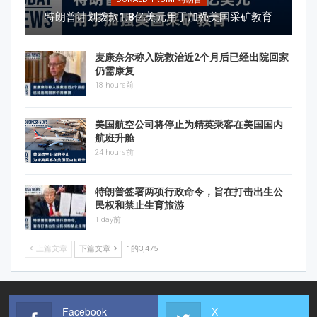
特朗普计划拨款1.8亿美元用于加强美国采矿教育
麦康奈尔称入院救治近2个月后已经出院回家
仍需康复
18 hours前
美国航空公司将停止为精英乘客在美国国内
航班升舱
24 hours前
特朗普签署两项行政命令，旨在打击出生公
民权和禁止生育旅游
1 day前
上篇文章
下篇文章
1的3,475
Facebook
X