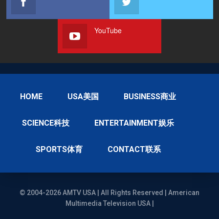
YouTube
HOME
USA美国
BUSINESS商业
SCIENCE科技
ENTERTAINMENT娱乐
SPORTS体育
CONTACT联系
© 2004-2026 AMTV USA | All Rights Reserved | American
Multimedia Television USA |