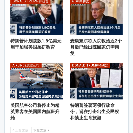
DONALD TRUMP特朗普
GOP共和党
特朗普计划拨款1.8亿美元
麦康奈尔称入院救治近2个
用于加强美国采矿教育
月后已经出院回家仍需康
复
AIRLINES航空公司
DONALD TRUMP特朗普
美国航空公司将停止为精
特朗普签署两项行政命
英乘客在美国国内航班升
令，旨在打击出生公民权
舱
和禁止生育旅游
上篇文章
下篇文章