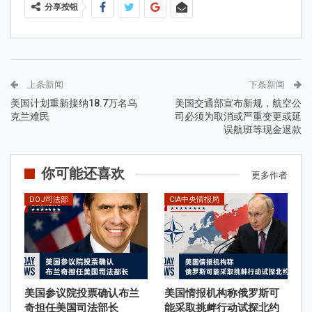
分享按钮
上条新闻
下条新闻
美国计划重新接纳18.7万名乌
美国交通部宣布新规，航空公
克兰难民
司必须为取消或严重变更或延
误航班等现金退款
你可能还喜欢
更多作者
DOJ司法部
CIA中央情报局
美国参议院投票确认布兰
美国情报机构称俄罗斯可
奇担任美国司法部长
能采取挑衅行动试探北约