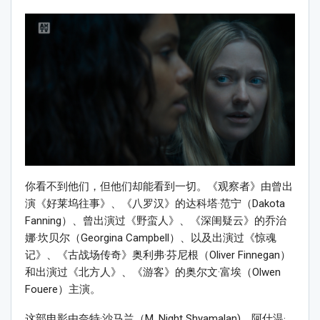
你看不到他们，但他们却能看到一切。《观察者》由曾出
演《好莱坞往事》、《八罗汉》的达科塔·范宁（Dakota
Fanning）、曾出演过《野蛮人》、《深闺疑云》的乔治
娜·坎贝尔（Georgina Campbell）、以及出演过《惊魂
记》、《古战场传奇》奥利弗·芬尼根（Oliver Finnegan）
和出演过《北方人》、《游客》的奥尔文·富埃（Olwen
Fouere）主演。
这部电影由奈特·沙马兰（M. Night Shyamalan)、阿什温·