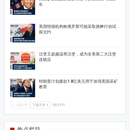
长
美国情报机构称俄罗斯可能采取挑衅行动试
探北约
汉堡王超越温蒂汉堡，成为全美第二大汉堡
连锁店
特朗普计划拨款1.8亿美元用于加强美国采矿
教育
上篇文章
下篇文章
1的3,475
热点栏目