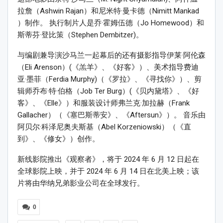
拉詹（Ashwin Rajan）和尼米特·曼卡德（Nimitt Mankad
）制作。 执行制片人是乔·霍姆伍德（Jo Homewood）和
斯蒂芬·登比策（Stephen Dembitzer)。
与编剧兼导演沙马兰一起幕后的还有摄影指导伊莱·阿伦森
（Eli Arenson）(《羔羊》、《好客》）、美术指导费迪
亚·墨菲（Ferdia Murphy)（《罗拉》、《寻找你》）、剪
辑师乔布·特·伯格（Job Ter Burg）(《贝内黛塔》、《好
客》、《Elle》）和服装设计师弗兰克·加拉赫（Frank
Gallacher）（《塞巴斯蒂安》、《Aftersun》）。 音乐由
阿贝尔·科泽尼奥夫斯基（Abel Korzeniowski）（《直
到》、《修女》）创作。
新线影院推出《观察者》，将于 2024 年 6 月 12 日起在
全球影院上映，并于 2024 年 6 月 14 日在北美上映；该
片将由华纳兄弟影业公司在全球发行。
0