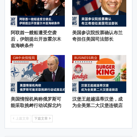
阿联酋一艘船遭受空袭
美国参议院投票确认布兰
后，伊朗提出开放霍尔木
奇担任美国司法部长
兹海峡条件
CIA中央情报局
BUSINESS商业
美国情报机构称俄罗斯可
汉堡王超越温蒂汉堡，成
能采取挑衅行动试探北约
为全美第二大汉堡连锁店
上篇文章
下篇文章