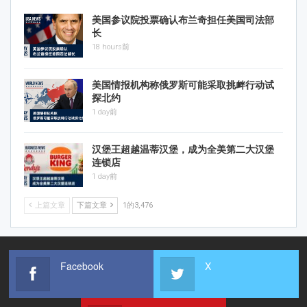
美国参议院投票确认布兰奇担任美国司法部
长
18 hours前
美国情报机构称俄罗斯可能采取挑衅行动试
探北约
1 day前
汉堡王超越温蒂汉堡，成为全美第二大汉堡
连锁店
1 day前
上篇文章
下篇文章
1的3,476
Facebook
X