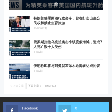
舱
特朗普签署两项行政命令，旨在打击出生公
民权和禁止生育旅游
15 hours前
俄罗斯指控乌克兰袭击小镇度假海滩，造成7
人死亡数十人受伤
1 day前
伊朗称即将与阿曼就霍尔木兹海峡达成协议
1 day前
上篇文章
下篇文章
1的3,473
Facebook
X