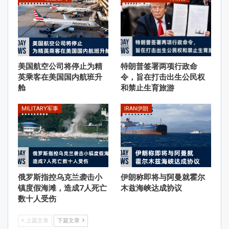
美国航空公司将停止为精
特朗普签署两项行政命
英乘客在美国国内航班升
令，旨在打击出生公民权
舱
和禁止生育旅游
MILITARY军事
IRAN伊朗
俄罗斯指控乌克兰袭击小
伊朗称即将与阿曼就霍尔
镇度假海滩，造成7人死亡
木兹海峡达成协议
数十人受伤
上篇文章
下篇文章