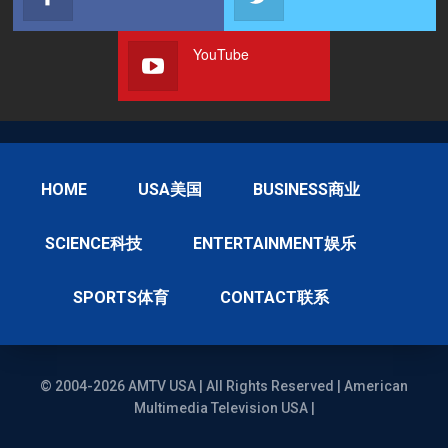
YouTube
HOME
USA美国
BUSINESS商业
SCIENCE科技
ENTERTAINMENT娱乐
SPORTS体育
CONTACT联系
© 2004-2026 AMTV USA | All Rights Reserved | American
Multimedia Television USA |