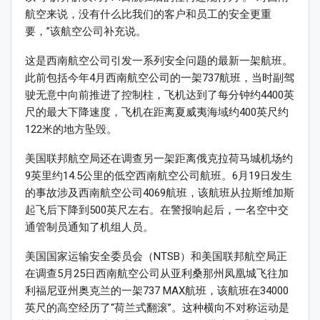
航空来说，没有什么比我们的客户和员工的安全更重
要，”该航空公司补充说。
这是西南航空公司引发一系列安全问题的最新一架航班。
此前包括今年4月西南航空公司的一架737航班，当时副驾
驶无意中向前推进了控制柱，飞机达到了每分钟约4400英
尺的最大下降速度，飞机在距离夏威夷海域约400英尺约
122米的地方坠毁。
美国联邦航空局还在调查另一架距离俄克拉荷马城机场约
9英里约14.5公里的低空西南航空公司航班。6月19日发生
的事故涉及西南航空公司4069航班，该航班从拉斯维加斯
起飞后下降到500英尺左右。在警报响起后，一名空中交
通管制员通知了机组人员。
美国国家运输安全委员会（NTSB）和美国联邦航空局正
在调查5月25日西南航空公司从亚利桑那州凤凰城飞往加
利福尼亚州奥克兰的一架737 MAX航班，该航班在34000
英尺的高空经历了“荷兰式翻滚”。这种横向不对称运动是