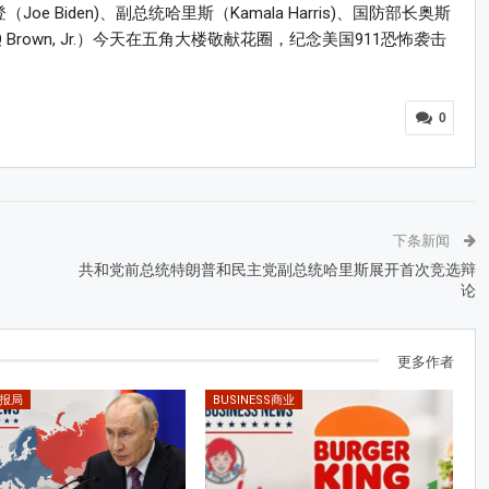
 Biden)、副总统哈里斯（Kamala Harris)、国防部长奥斯
rown, Jr.）今天在五角大楼敬献花圈，纪念美国911恐怖袭击
0
下条新闻
%
共和党前总统特朗普和民主党副总统哈里斯展开首次竞选辩
论
更多作者
情报局
BUSINESS商业