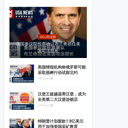
DOJ司法部
美国参议院投票确认布兰奇担任美
国司法部长
美国情报机构称俄罗斯可能
采取挑衅行动试探北约
19 hours前
汉堡王超越温蒂汉堡，成为
全美第二大汉堡连锁店
23 hours前
特朗普计划拨款1.8亿美元
用于加强美国采矿教育