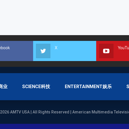
ebook
X
YouT
S商业
SCIENCE科技
ENTERTAINMENT娱乐
2026 AMTV USA | All Rights Reserved | American Multimedia Televisi