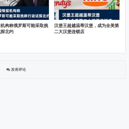
报机构称俄罗斯可能采取挑
汉堡王超越温蒂汉堡，成为全美第
试探北约
二大汉堡连锁店
发表评论