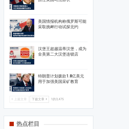
美国情报机构称俄罗斯可能
采取挑衅行动试探北约
汉堡王超越温蒂汉堡，成为
全美第二大汉堡连锁店
特朗普计划拨款1.8亿美元
用于加强美国采矿教育
上篇文章
下篇文章
1的3,475
热点栏目