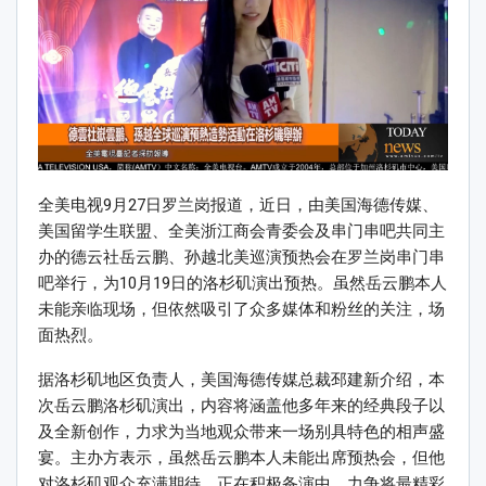
全美电视9月27日罗兰岗报道，近日，由美国海德传媒、
美国留学生联盟、全美浙江商会青委会及串门串吧共同主
办的德云社岳云鹏、孙越北美巡演预热会在罗兰岗串门串
吧举行，为10月19日的洛杉矶演出预热。虽然岳云鹏本人
未能亲临现场，但依然吸引了众多媒体和粉丝的关注，场
面热烈。
据洛杉矶地区负责人，美国海德传媒总裁邳建新介绍，本
次岳云鹏洛杉矶演出，内容将涵盖他多年来的经典段子以
及全新创作，力求为当地观众带来一场别具特色的相声盛
宴。主办方表示，虽然岳云鹏本人未能出席预热会，但他
对洛杉矶观众充满期待，正在积极备演中，力争将最精彩