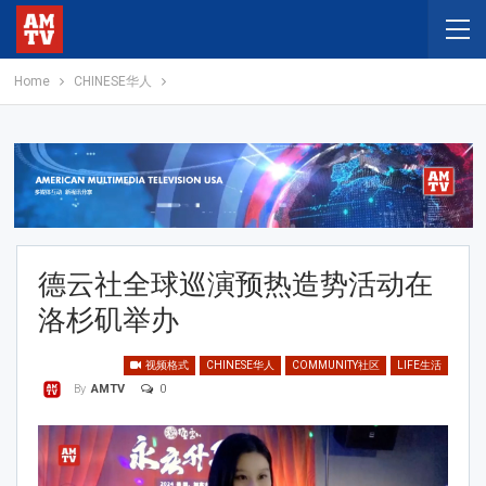
Home
CHINESE华人
德云社全球巡演预热造势活动在
洛杉矶举办
视频格式
CHINESE华人
COMMUNITY社区
LIFE生活
0
By
AMTV