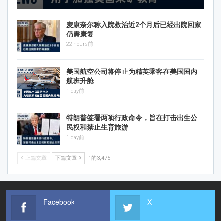
麦康奈尔称入院救治近2个月后已经出院回家
仍需康复
22 hours前
美国航空公司将停止为精英乘客在美国国内
航班升舱
1 day前
特朗普签署两项行政命令，旨在打击出生公
民权和禁止生育旅游
1 day前
上篇文章
下篇文章
1的3,475
Facebook
X