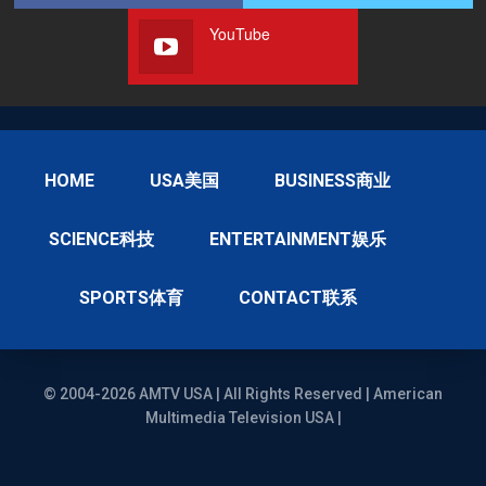
YouTube
HOME
USA美国
BUSINESS商业
SCIENCE科技
ENTERTAINMENT娱乐
SPORTS体育
CONTACT联系
© 2004-2026 AMTV USA | All Rights Reserved | American
Multimedia Television USA |