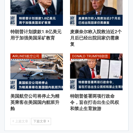
特朗普计划拨款1.8亿美元
麦康奈尔称入院救治近2个
用于加强美国采矿教育
月后已经出院回家仍需康
复
AIRLINES航空公司
DONALD TRUMP特朗普
美国航空公司将停止为精
特朗普签署两项行政命
英乘客在美国国内航班升
令，旨在打击出生公民权
舱
和禁止生育旅游
上篇文章
下篇文章