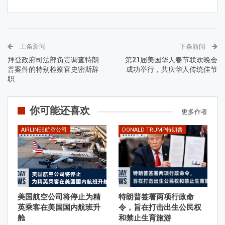
上条新闻
下条新闻
拜登政府司法部负责调查特朗
第21届美国华人春节联欢晚会
普案件的特别检察官史密斯辞
成功举行，共庆华人传统佳节
职
你可能还喜欢
更多作者
AIRLINES航空公司
DONALD TRUMP特朗普
美国航空公司将停止为精
特朗普签署两项行政命
英乘客在美国国内航班升
令，旨在打击出生公民权
舱
和禁止生育旅游