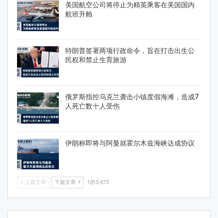
美国航空公司将停止为精英乘客在美国国内
航班升舱
特朗普签署两项行政命令，旨在打击出生公
民权和禁止生育旅游
俄罗斯指控乌克兰袭击小镇度假海滩，造成7
人死亡数十人受伤
伊朗称即将与阿曼就霍尔木兹海峡达成协议
上篇文章
下篇文章
1的3,473