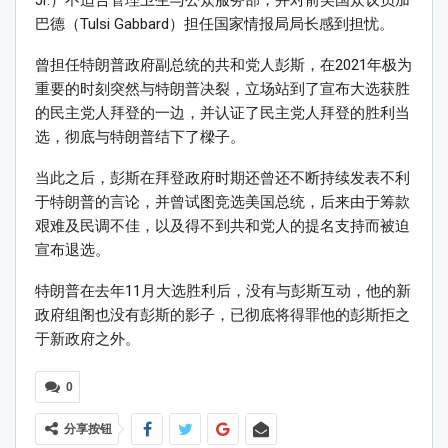
Jr.）不适合管理卫生与公众服务部，并对前美国众议员加
巴德（Tulsi Gabbard）担任国家情报局局长感到担忧。
曾担任特朗普政府副总统的共和党人彭斯，在2021年极为
重要的时刻突然与特朗普决裂，立场站到了宣布大选获胜
的民主党人拜登的一边，并认证了民主党人拜登的胜利当
选，彻底与特朗普结下了樑子。
当此之后，彭斯在拜登政府时期还曾还不断持续发表不利
于特朗普的言论，并曾试图竞选美国总统，后来由于筹款
艰难及民调不佳，以及得不到共和党人的提名支持而被迫
宣布退选。
特朗普在去年11月大选胜利后，没有与彭斯互动，他的新
政府组阁也没有彭斯的影子，已彻底将得罪他的彭斯拒之
于新政府之外。
0
分享按钮