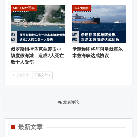
MILITARY军事
IRAN伊朗
俄罗斯指控乌克兰袭击小
伊朗称即将与阿曼就霍尔
镇度假海滩，造成7人死亡
木兹海峡达成协议
数十人受伤
上篇文章
下篇文章
发表评论
最新文章