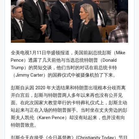
全美电视1月11日华盛顿报道，美国前副总统彭斯（Mike
Pence）透露了几天前他与当选总统特朗普（Donald
Trump）的简短交谈，他们当时的对话在前总统卡特
（Jimmy Carter）的国葬仪式中被摄像机拍了下来。
彭斯自从因 2020 年大选结果和特朗普出现根本分歧而离
开白宫后，彭斯与特朗普两人多年以来再也没有公开见
面。在此次国家大教堂举行的卡特葬礼仪式上，彭斯主动
站起来与正在入场的特朗普握手。当时坐在丈夫旁边的彭
斯夫人凯伦（Karen Pence）却没有站起来，也并没有向
特朗普致意。
彭斯今天在接受《今日基督教》(Christianity Today）节目