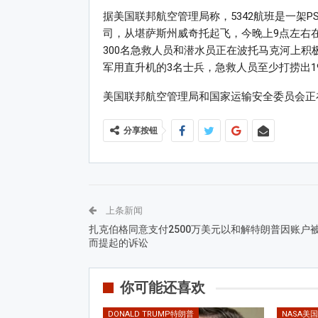
据美国联邦航空管理局称，5342航班是一架P
司，从堪萨斯州威奇托起飞，今晚上9点左右
300名急救人员和潜水员正在波托马克河上积
军用直升机的3名士兵，急救人员至少打捞出1
美国联邦航空管理局和国家运输安全委员会正
分享按钮
上条新闻
扎克伯格同意支付2500万美元以和解特朗普因账户
而提起的诉讼
你可能还喜欢
DONALD TRUMP特朗普
NASA美