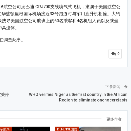
SA航空公司庞巴迪 CRJ700支线喷气式飞机，隶属于美国航空公
在华盛顿里根国际机场接近33号跑道时与军用直升机相撞。大约
极搜寻美国航空公司航班上的60名乘客和4名机组人员以及乘坐
9具遗体。
在调查此事。
0
下条新闻
被关停
WHO verifies Niger as the first country in the African
Region to eliminate onchocerciasis
更多作者
国宇航局
DEFENSE国防