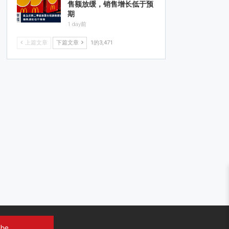
售额放缓，销售增长低于预
期
1 day前
上篇文章
下篇文章
1的3,471
ube