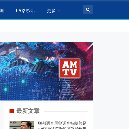
美国
LA洛杉矶
更多
最新文章
联邦调查局曾调查特朗普是
否勾结俄罗斯解雇前局长科