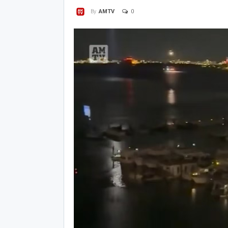
0
By
AMTV