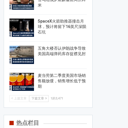
米
SpaceX火箭助推器撞击月
球，预计将留下16英尺深陨
石坑
五角大楼否认伊朗战争导致
美国高端弹药库存捉襟见肘
麦当劳第二季度美国市场销
售额放缓，销售增长低于预
期
上篇文章
下篇文章
1的3,471
热点栏目