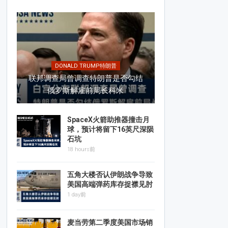
DONALD TRUMP特朗普
联邦调查局曾调查特朗普是否勾结
俄罗斯解雇前局长科米
SpaceX火箭助推器撞击月
球，预计将留下16英尺深陨
石坑
18 hours前
五角大楼否认伊朗战争导致
美国高端弹药库存捉襟见肘
1 day前
麦当劳第二季度美国市场销