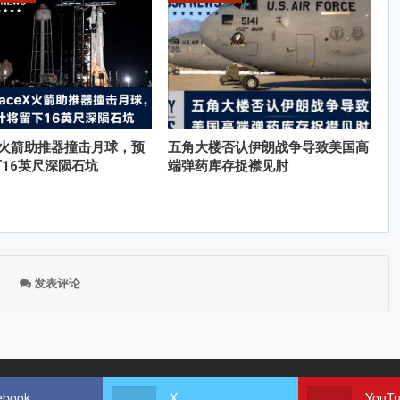
eX火箭助推器撞击月球，预
五角大楼否认伊朗战争导致美国高
16英尺深陨石坑
端弹药库存捉襟见肘
发表评论
ebook
X
YouT