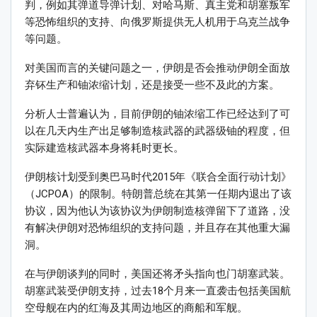
判，例如其弹道导弹计划、对哈马斯、真主党和胡塞叛军
等恐怖组织的支持、向俄罗斯提供无人机用于乌克兰战争
等问题。
对美国而言的关键问题之一，伊朗是否会推动伊朗全面放
弃钚生产和铀浓缩计划，还是接受一些不及此的方案。
分析人士普遍认为，目前伊朗的铀浓缩工作已经达到了可
以在几天内生产出足够制造核武器的武器级铀的程度，但
实际建造核武器本身将耗时更长。
伊朗核计划受到奥巴马时代2015年《联合全面行动计划》
（JCPOA）的限制。特朗普总统在其第一任期内退出了该
协议，因为他认为该协议为伊朗制造核弹留下了道路，没
有解决伊朗对恐怖组织的支持问题，并且存在其他重大漏
洞。
在与伊朗谈判的同时，美国还将矛头指向也门胡塞武装。
胡塞武装受伊朗支持，过去18个月来一直袭击包括美国航
空母舰在内的红海及其周边地区的商船和军舰。