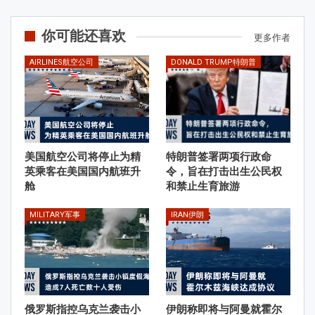
你可能还喜欢
更多作者
AIRLINES航空公司
DONALD TRUMP特朗普
美国航空公司将停止为精
特朗普签署两项行政命
英乘客在美国国内航班升
令，旨在打击出生公民权
舱
和禁止生育旅游
MILITARY军事
IRAN伊朗
俄罗斯指控乌克兰袭击小
伊朗称即将与阿曼就霍尔