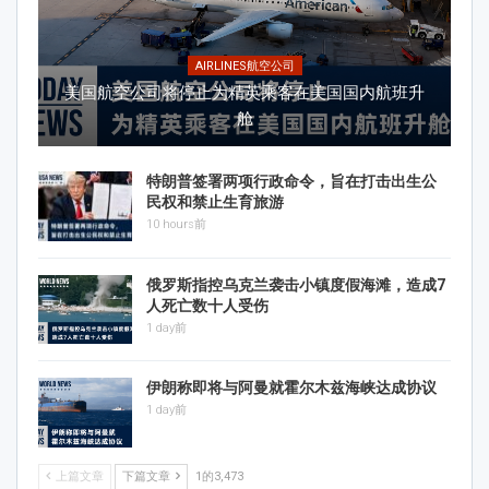
AIRLINES航空公司
美国航空公司将停止为精英乘客在美国国内航班升
舱
特朗普签署两项行政命令，旨在打击出生公
民权和禁止生育旅游
10 hours前
俄罗斯指控乌克兰袭击小镇度假海滩，造成7
人死亡数十人受伤
1 day前
伊朗称即将与阿曼就霍尔木兹海峡达成协议
1 day前
上篇文章
下篇文章
1的3,473