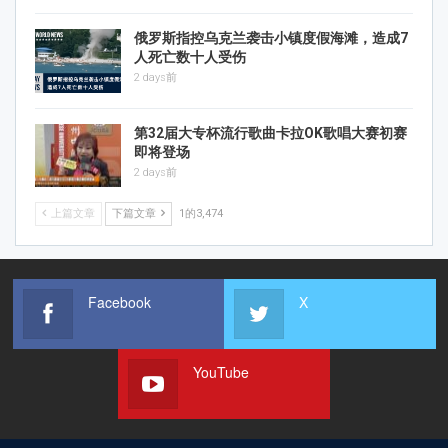
俄罗斯指控乌克兰袭击小镇度假海滩，造成7
人死亡数十人受伤
2 days前
第32届大专杯流行歌曲卡拉OK歌唱大赛初赛
即将登场
2 days前
上篇文章
下篇文章
1的3,474
Facebook
X
YouTube