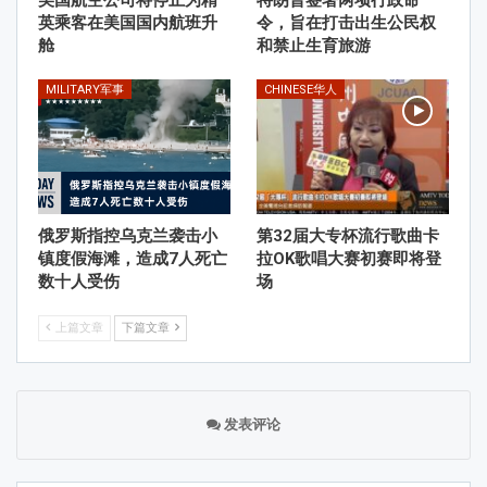
美国航空公司将停止为精
特朗普签署两项行政命
英乘客在美国国内航班升
令，旨在打击出生公民权
舱
和禁止生育旅游
MILITARY军事
CHINESE华人
俄罗斯指控乌克兰袭击小
第32届大专杯流行歌曲卡
镇度假海滩，造成7人死亡
拉OK歌唱大赛初赛即将登
数十人受伤
场
上篇文章
下篇文章
发表评论