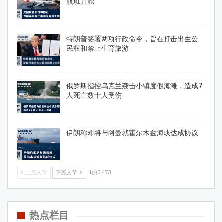
航班升舱
特朗普签署两项行政命令，旨在打击出生公
民权和禁止生育旅游
俄罗斯指控乌克兰袭击小镇度假海滩，造成7
人死亡数十人受伤
伊朗称即将与阿曼就霍尔木兹海峡达成协议
上篇文章
下篇文章
1的3,473
热点栏目