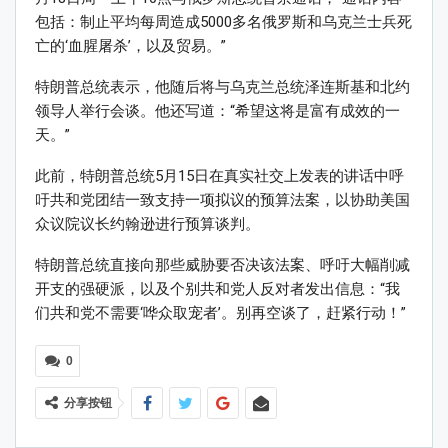
包括：制止平均每周造成5000多名俄罗斯和乌克兰士兵死
亡的‘血腥屠杀’，以及贸易。”
特朗普总统表示，他随后将与乌克兰总统泽连斯基和北约
领导人举行会谈。他还写道：“希望这将是富有成效的一
天。”
此前，特朗普总统5月15日在真实社交上发表的讲话中呼
吁共和党团结一致支持一项拟议的预算法案，以协助美国
众议院议长约翰逊进行预算谈判。
特朗普总统直接向那些威胁要否决该法案、呼吁大幅削减
开支的强硬派，以及个别共和党人反对者发出信息：“我
们共和党不需要‘哗众取宠者’。别再空谈了，赶紧行动！”
0
分享按钮