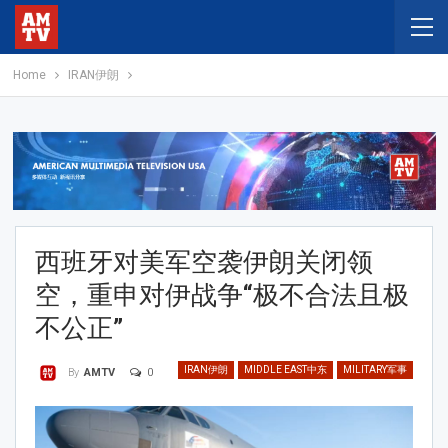
Home
IRAN伊朗
西班牙对美军空袭伊朗关闭领
空，重申对伊战争“极不合法且极
不公正”
IRAN伊朗
MIDDLE EAST中东
MILITARY军事
0
By
AMTV