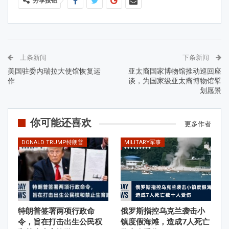
分享按钮
上条新闻
下条新闻
美国驻委内瑞拉大使馆恢复运
亚太裔国家博物馆推动巡回座
作
谈，为国家级亚太裔博物馆擘
划愿景
你可能还喜欢
更多作者
DONALD TRUMP特朗普
MILITARY军事
特朗普签署两项行政命
俄罗斯指控乌克兰袭击小
令，旨在打击出生公民权
镇度假海滩，造成7人死亡