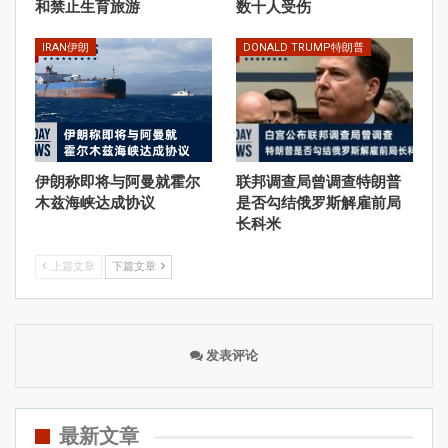
和禁止生育旅游
数十人受伤
IRAN伊朗
DONALD TRUMP特朗普
伊朗称即将与阿曼就霍尔
联邦调查局曾调查特朗普
木兹海峡达成协议
是否勾结俄罗斯解雇前局
长科米
上篇文章
下篇文章
发表评论
最新文章