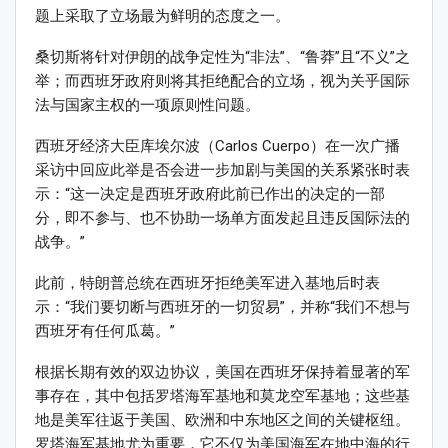
题上采取了立场最为鲜明的态度之一。
桑切斯将针对伊朗的战争定性为“非法”、“鲁莽”且“不义”之
举；而西班牙政府则将其拒绝配合的立场，视为关乎国际
法与国家主权的一项原则性问题。
西班牙经济大臣库埃尔波（Carlos Cuerpo）在一次广播
采访中回应此举是否会进一步加剧与美国的关系紧张时表
示：“这一决定是西班牙政府此前已作出的决定的一部
分，即不参与、也不协助一场单方面发起且违反国际法的
战争。”
此前，特朗普总统在西班牙拒绝美军进入基地后时表
示：“我们要切断与西班牙的一切贸易”，并称“我们不想与
西班牙有任何瓜葛。”
根据长期有效的双边协议，美国在西班牙保持着显著的军
事存在，其中包括罗塔海军基地和莫龙空军基地；这些基
地是美军往返于美国、欧洲和中东地区之间的关键枢纽。
罗塔海军基地尤为重要，它不仅为美国海军在地中海的行