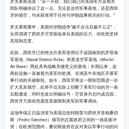
罗夫莱斯说道：“从一开始，我们就已向美国军方及相关
部队明确传达了这一点。无论是这些军事基地，还是西班
牙的领空，均未获准用于任何与伊朗战事相关的行动。”
罗夫莱斯重申，美国对伊朗战争“极不合法且极不公正”，
从而强调了西班牙尽管面临来自美国的压力，却依然坚持
其抵制态度。
此前，西班牙已拒绝允许美军使用位于该国南部的罗塔海
军基地（Naval Station Rota）和莫龙空军基地（Morón
Air Base）两处具有战略关键意义的基地；长期以来，这
两处设施一直被视为美军向欧洲、非洲及中东地区开展军
事行动的关键枢纽。如今，西班牙将这一限制范围进一步
扩大至其领空，此举不仅实际上切断了美军行动的另一条
后勤通道，同时也发出明确信号：尽管身为北约成员国，
西班牙方面依然愿意直接限制美军的军事调动。
这场争端正日益演变为美国总统特朗普与西班牙首相桑切
斯（Pedro Sánchez）领导的左翼政府之间的一场直接冲
突；在欧洲范围内，桑切斯政府在反对美以军事行动的问