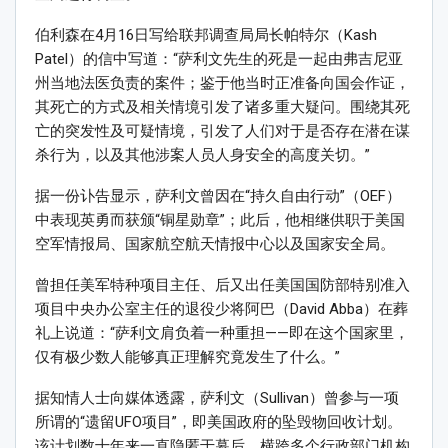
伯利森在4月16日写给联邦调查局局长帕特尔（Kash
Patel）的信中写道：“萨利文先生的死是一起由弗吉尼亚
州当地法医负责的案件；鉴于他当时正准备向国会作证，
其死亡的方式及相关情境引发了诸多重大疑问。围绕其死
亡的突发性及可疑情境，引发了人们对于是否存在潜在谋
杀行为，以及其他涉案人员人身安全的高度关切。”
据一份讣告显示，萨利文曾因在“持久自由行动”（OEF）
中表现英勇而获颁“铜星勋章”；此后，他相继供职于美国
空军情报局、国家航空航天情报中心以及国家安全局。
曾担任美军特种项目主任、后又出任美国国防部特别准入
项目中央办公室主任的退役少将阿巴（David Abba）在葬
礼上说道：“萨利文肩负着一种重担——即在这个国家里，
仅有极少数人能够真正理解究竟发生了什么。”
据知情人士向媒体透露，萨利文（Sullivan）曾参与一项
所谓的“遗留UFO项目”，即美国政府的坠毁物回收计划。
该计划数十年来一直隐匿于幕后，横跨多个行政部门机构