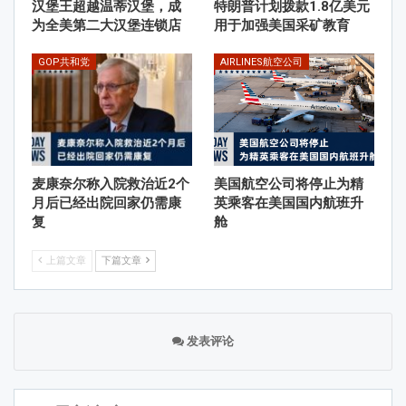
汉堡王超越温蒂汉堡，成
特朗普计划拨款1.8亿美元
为全美第二大汉堡连锁店
用于加强美国采矿教育
GOP共和党
AIRLINES航空公司
麦康奈尔称入院救治近2个
美国航空公司将停止为精
月后已经出院回家仍需康
英乘客在美国国内航班升
复
舱
上篇文章
下篇文章
发表评论