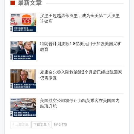
最新文章
汉堡王超越温蒂汉堡，成为全美第二大汉堡
连锁店
特朗普计划拨款1.8亿美元用于加强美国采矿
教育
麦康奈尔称入院救治近2个月后已经出院回家
仍需康复
美国航空公司将停止为精英乘客在美国国内
航班升舱
上篇文章
下篇文章
1的3,475