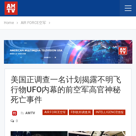
Home
AIR FORCE空军
美国正调查一名计划揭露不明飞
行物UFO内幕的前空军高官神秘
死亡事件
AIR FORCE空军
FBI联邦调查局
INTELLIGENCE情报
By
AMTV
0