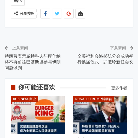
0
分享按钮
上条新闻
下条新闻
特朗普表示威特科夫与库什纳
全美福利会洛杉矶分会成功举
将不再前往巴基斯坦参与伊朗
行换届仪式，罗淑珍新任会长
问题谈判
你可能还喜欢
更多作者
BUSINESS商业
DONALD TRUMP特朗普