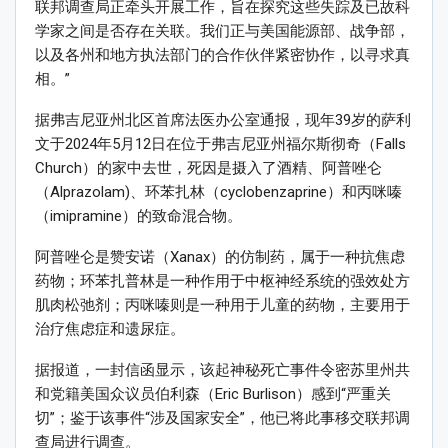
联邦调查局正牵头开展工作，旨在探究这些失踪及已故科
学家之间是否存在关联。我们正与美国能源部、战争部，
以及各州和地方执法部门的合作伙伴紧密协作，以寻求真
相。”
据弗吉尼亚州北区首席法医办公室通报，现年39岁的萨利
文于2024年5月12日在位于弗吉尼亚州福尔斯彻奇（Falls
Church）的家中去世，死因是摄入了酒精、阿普唑仑
（Alprazolam)、环苯扎林（cyclobenzaprine）和丙咪嗪
（imipramine）的致命混合物。
阿普唑仑是赞安诺（Xanax）的仿制药，属于一种抗焦虑
药物；环苯扎普林是一种作用于中枢神经系统的强效处方
肌肉松弛剂；丙咪嗪则是一种用于儿童的药物，主要用于
治疗焦虑症和遗尿症。
据报道，一封信函显示，该起神秘死亡事件令密苏里州共
和党籍美国众议员伯利森（Eric Burlison）感到“严重关
切”；鉴于该事件“涉及国家安全”，他已将此事移交联邦调
查局进行调查。