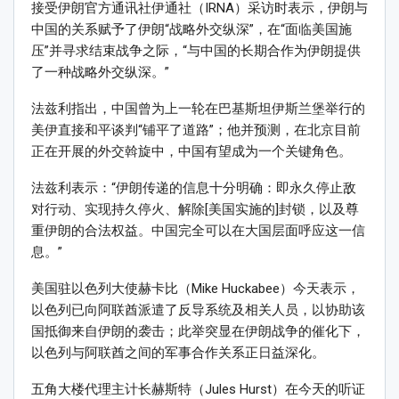
接受伊朗官方通讯社伊通社（IRNA）采访时表示，伊朗与
中国的关系赋予了伊朗“战略外交纵深”，在“面临美国施
压”并寻求结束战争之际，“与中国的长期合作为伊朗提供
了一种战略外交纵深。”
法兹利指出，中国曾为上一轮在巴基斯坦伊斯兰堡举行的
美伊直接和平谈判“铺平了道路”；他并预测，在北京目前
正在开展的外交斡旋中，中国有望成为一个关键角色。
法兹利表示：“伊朗传递的信息十分明确：即永久停止敌
对行动、实现持久停火、解除[美国实施的]封锁，以及尊
重伊朗的合法权益。中国完全可以在大国层面呼应这一信
息。”
美国驻以色列大使赫卡比（Mike Huckabee）今天表示，
以色列已向阿联酋派遣了反导系统及相关人员，以协助该
国抵御来自伊朗的袭击；此举突显在伊朗战争的催化下，
以色列与阿联酋之间的军事合作关系正日益深化。
五角大楼代理主计长赫斯特（Jules Hurst）在今天的听证