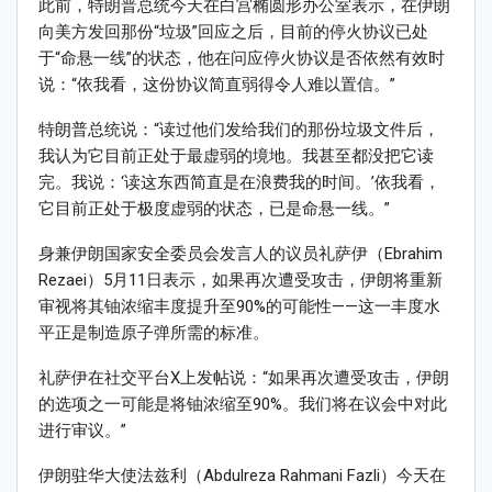
此前，特朗​​普总统今天在白宫椭圆形办公室表示，在伊朗
向美方发回那份“垃圾”回应之后，目前的停火协议已处
于“命悬一线”的状态，他在问应停火协议是否依然有效时
说：“依我看，这份协议简直弱得令人难以置信。”
特朗普总统说：“读过他们发给我们的那份垃圾文件后，
我认为它目前正处于最虚弱的境地。我甚至都没把它读
完。我说：‘读这东西简直是在浪费我的时间。’依我看，
它目前正处于极度虚弱的状态，已是命悬一线。”
身兼伊朗国家安全委员会发言人的议员礼萨伊（Ebrahim
Rezaei）5月11日表示，如果再次遭受攻击，伊朗将重新
审视将其铀浓缩丰度提升至90%的可能性——这一丰度水
平正是制造原子弹所需的标准。
礼萨伊在社交平台X上发帖说：“如果再次遭受攻击，伊朗
的选项之一可能是将铀浓缩至90%。我们将在议会中对此
进行审议。”
伊朗驻华大使法兹利（Abdulreza Rahmani Fazli）今天在