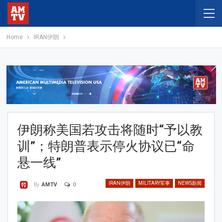
Home
IRAN伊朗
伊朗称美国若攻击将随时“予以教
训”；特朗普表示停火协议已“命
悬一线”
IRAN伊朗
MILITARY军事
NEWS新闻
0
By
AMTV