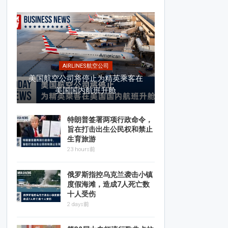
AIRLINES航空公司
美国航空公司将停止为精英乘客在
美国国内航班升舱
特朗普签署两项行政命令，
旨在打击出生公民权和禁止
生育旅游
23 hours前
俄罗斯指控乌克兰袭击小镇
度假海滩，造成7人死亡数
十人受伤
2 days前