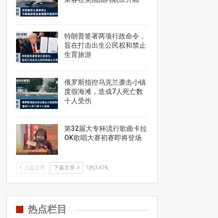
特朗普签署两项行政命令，
旨在打击出生公民权和禁止
生育旅游
俄罗斯指控乌克兰袭击小镇
度假海滩，造成7人死亡数
十人受伤
第32届大专杯流行歌曲卡拉
OK歌唱大赛初赛即将登场
上篇文章
下篇文章
1的3,474
热点栏目