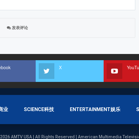
发表评论
ebook
X
YouT
S商业
SCIENCE科技
ENTERTAINMENT娱乐
2026 AMTV USA | All Rights Reserved | American Multimedia Televisi