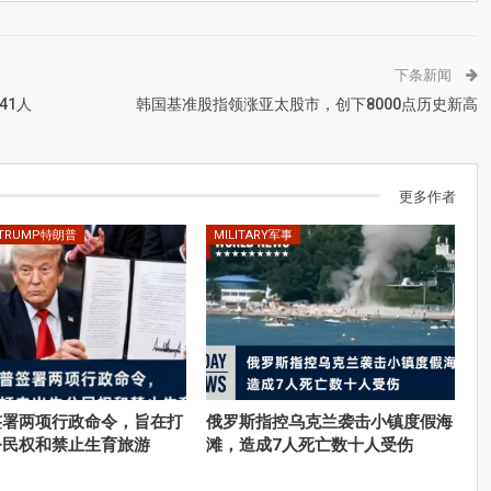
下条新闻
41人
韩国基准股指领涨亚太股市，创下8000点历史新高
更多作者
 TRUMP特朗普
MILITARY军事
签署两项行政命令，旨在打
俄罗斯指控乌克兰袭击小镇度假海
公民权和禁止生育旅游
滩，造成7人死亡数十人受伤