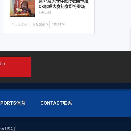
第32届大专杯流行歌曲卡拉
OK歌唱大赛初赛即将登场
2 days前
上篇文章
下篇文章
1的3,474
ube
SPORTS体育
CONTACT联系
on USA |