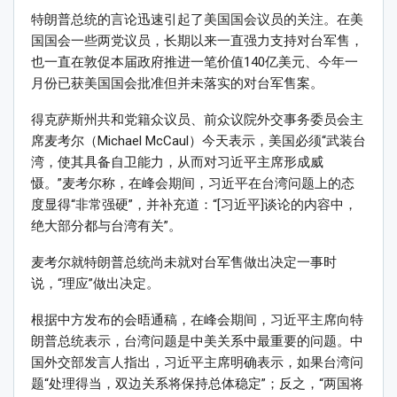
特朗普总统的言论迅速引起了美国国会议员的关注。在美
国国会一些两党议员，长期以来一直强力支持对台军售，
也一直在敦促本届政府推进一笔价值140亿美元、今年一
月份已获美国国会批准但并未落实的对台军售案。
得克萨斯州共和党籍众议员、前众议院外交事务委员会主
席麦考尔（Michael McCaul）今天表示，美国必须“武装台
湾，使其具备自卫能力，从而对习近平主席形成威
慑。”麦考尔称，在峰会期间，习近平在台湾问题上的态
度显得“非常强硬”，并补充道：“[习近平]谈论的内容中，
绝大部分都与台湾有关”。
麦考尔就特朗普总统尚未就对台军售做出决定一事时
说，“理应”做出决定。
根据中方发布的会晤通稿，在峰会期间，习近平主席向特
朗普总统表示，台湾问题是中美关系中最重要的问题。中
国外交部发言人指出，习近平主席明确表示，如果台湾问
题“处理得当，双边关系将保持总体稳定”；反之，“两国将