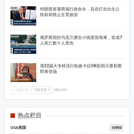
特朗普签署两项行政命令，旨在打击出生公
民权和禁止生育旅游
俄罗斯指控乌克兰袭击小镇度假海滩，造成7
人死亡数十人受伤
第32届大专杯流行歌曲卡拉OK歌唱大赛初赛
即将登场
上篇文章
下篇文章
1的3,474
热点栏目
USA美国
10950