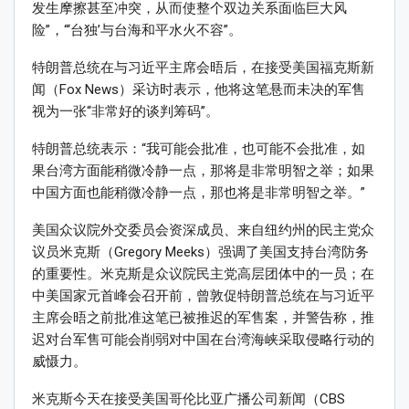
发生摩擦甚至冲突，从而使整个双边关系面临巨大风
险”，“‘台独’与台海和平水火不容”。
特朗普总统在与习近平主席会晤后，在接受美国福克斯新
闻（Fox News）采访时表示，他将这笔悬而未决的军售
视为一张“非常好的谈判筹码”。
特朗普总统表示：“我可能会批准，也可能不会批准，如
果台湾方面能稍微冷静一点，那将是非常明智之举；如果
中国方面也能稍微冷静一点，那也将是非常明智之举。”
美国众议院外交委员会资深成员、来自纽约州的民主党众
议员米克斯（Gregory Meeks）强调了美国支持台湾防务
的重要性。米克斯是众议院民主党高层团体中的一员；在
中美国家元首峰会召开前，曾敦促特朗普总统在与习近平
主席会晤之前批准这笔已被推迟的军售案，并警告称，推
迟对台军售可能会削弱对中国在台湾海峡采取侵略行动的
威慑力。
米克斯今天在接受美国哥伦比亚广播公司新闻（CBS