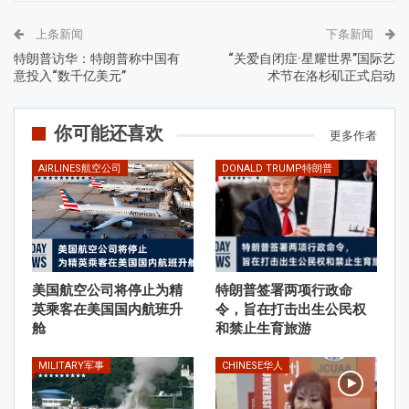
上条新闻
下条新闻
特朗普访华：特朗普称中国有
“关爱自闭症·星耀世界”国际艺
意投入“数千亿美元”
术节在洛杉矶正式启动
你可能还喜欢
更多作者
AIRLINES航空公司
DONALD TRUMP特朗普
美国航空公司将停止为精
特朗普签署两项行政命
英乘客在美国国内航班升
令，旨在打击出生公民权
舱
和禁止生育旅游
MILITARY军事
CHINESE华人