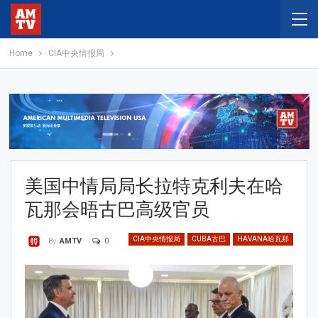
Home
CIA中央情报局
美国中情局局长拉特克利夫在哈
瓦那会晤古巴高级官员
CIA中央情报局
CUBA古巴
HAVANA哈瓦那
0
By
AMTV