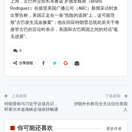
上周，古巴外交部长布鲁诺·罗德里格斯（Bruno
Rodriguez）在接受美国广播公司（ABC）新闻采访时发
出警告称，美国正走在一条“危险的道路”上，这可能导
致“古巴发生流血惨案”；他在回应特朗普总统此前关于将
接管古巴的言论时表示，美国和古巴两国之间的对话“毫
无进展”。
0
分享按钮
上条新闻
下条新闻
特朗普称与习近平达成共识，
伊朗外长称完全无法信任美国
即霍尔木兹海峡必须保持畅通
人
你可能还喜欢
更多作者