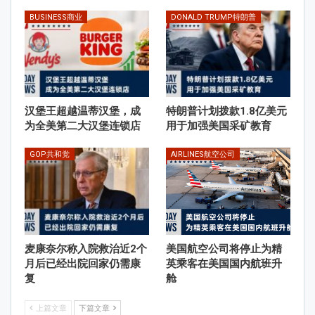
BUSINESS商业
DONALD TRUMP特朗普
汉堡王超越温蒂汉堡，成
特朗普计划拨款1.8亿美元
为全美第二大汉堡连锁店
用于加强美国采矿教育
GOP共和党
AIRLINES航空公司
麦康奈尔称入院救治近2个
美国航空公司将停止为精
月后已经出院回家仍需康
英乘客在美国国内航班升
复
舱
上篇文章
下篇文章