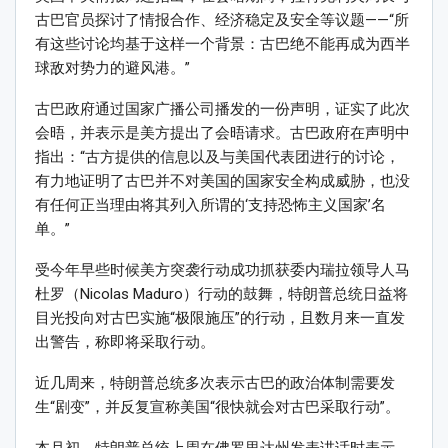
古巴官员探讨了情报合作、经济稳定及安全等议题——“所
有这些讨论均基于这样一个背景：古巴绝不能再成为西半
球敌对势力的避风港。”
古巴政府通过国家广播公司播发的一份声明，证实了此次
会晤，并表示是美方提出了会晤请求。古巴政府在声明中
指出：“古方提供的信息以及与美国代表团进行的讨论，
有力地证明了古巴并不对美国的国家安全构成威胁，也没
有任何正当理由将其列入所谓的‘支持恐怖主义国家’名
单。”
受今年早些时候美方突袭行动成功抓获委内瑞拉领导人马
杜罗（Nicolas Maduro）行动的鼓舞，特朗普总统日益将
目光投向对古巴实施“极限施压”的行动，且数月来一直发
出警告，称即将采取行动。
近几周来，特朗普总统多次表示古巴的政治体制需要发
生“剧变”，并反复宣称美国“很快就会对古巴采取行动”。