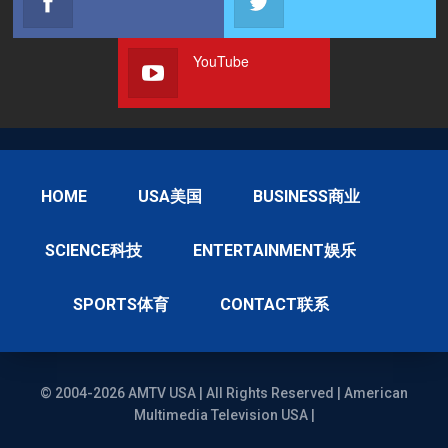
YouTube
HOME
USA美国
BUSINESS商业
SCIENCE科技
ENTERTAINMENT娱乐
SPORTS体育
CONTACT联系
© 2004-2026 AMTV USA | All Rights Reserved | American
Multimedia Television USA |