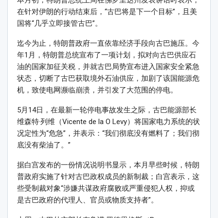
本月初，特朗普总统上周在佛罗里达州发表讲话时表示，
在针对伊朗的行动结束后，“古巴将是下一个目标”，且美
国将“几乎立即接管古巴”。
迄今为止，特朗普政府一直依靠经济手段向古巴施压。今
年1月，特朗普总统宣布了一项计划，拟对向古巴供应石
油的国家加征关税，并就古巴局势宣布进入国家安全紧急
状态，切断了古巴获取境外石油供应，加剧了该国能源危
机，致使电网濒临崩溃，并引发了大范围的停电。
5月14日，在最新一轮停电事故发生之际，古巴能源部长
维森特·列维（Vicente de la O Levy）将国家电力系统的状
况定性为“危急”，并表示：“我们彻底没有燃料了；我们彻
底没有柴油了。”
据白宫发布的一份情况说明书显示，本月早些时候，特朗
普政府实施了针对古巴政权成员的新制裁；白宫表示，这
些受制裁对象“涉嫌共谋政府腐败或严重侵犯人权，抑或
是古巴政府的代理人、官员或物质支持者”。