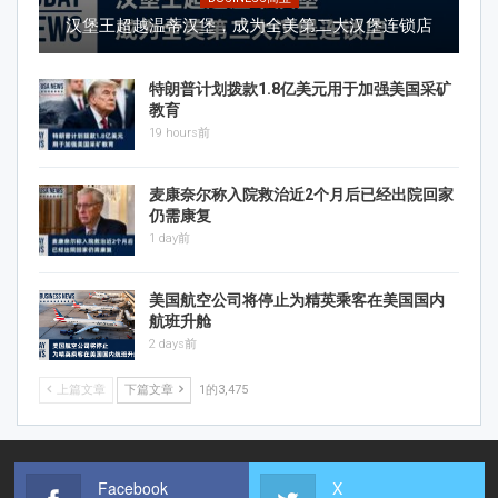
汉堡王超越温蒂汉堡，成为全美第二大汉堡连锁店
特朗普计划拨款1.8亿美元用于加强美国采矿
教育
19 hours前
麦康奈尔称入院救治近2个月后已经出院回家
仍需康复
1 day前
美国航空公司将停止为精英乘客在美国国内
航班升舱
2 days前
上篇文章
下篇文章
1的3,475
Facebook
X