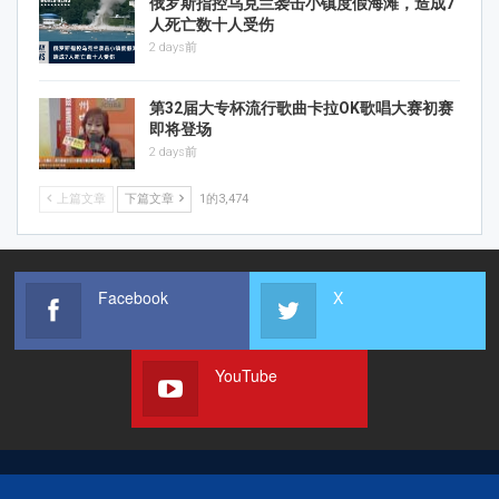
俄罗斯指控乌克兰袭击小镇度假海滩，造成7
人死亡数十人受伤
2 days前
第32届大专杯流行歌曲卡拉OK歌唱大赛初赛
即将登场
2 days前
上篇文章
下篇文章
1的3,474
Facebook
X
YouTube