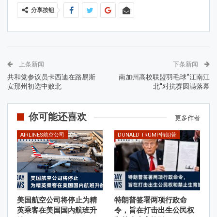
分享按钮
上条新闻
下条新闻
共和党参议员卡西迪在路易斯
南加州高校联盟羽毛球“江南江
安那州初选中败北
北”对抗赛圆满落幕
你可能还喜欢
更多作者
AIRLINES航空公司
DONALD TRUMP特朗普
美国航空公司将停止为精
特朗普签署两项行政命
英乘客在美国国内航班升
令，旨在打击出生公民权