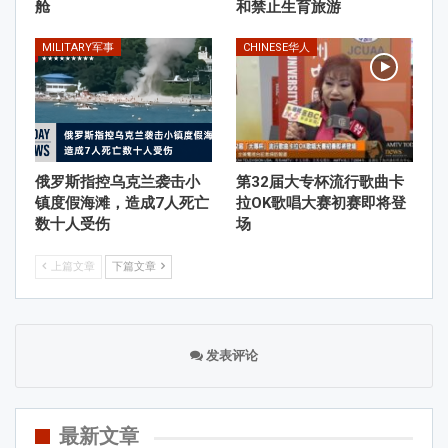
舱
和禁止生育旅游
MILITARY军事
CHINESE华人
俄罗斯指控乌克兰袭击小
第32届大专杯流行歌曲卡
镇度假海滩，造成7人死亡
拉OK歌唱大赛初赛即将登
数十人受伤
场
上篇文章
下篇文章
发表评论
最新文章