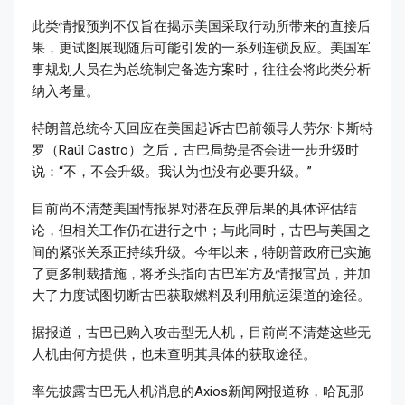
此类情报预判不仅旨在揭示美国采取行动所带来的直接后
果，更试图展现随后可能引发的一系列连锁反应。美国军
事规划人员在为总统制定备选方案时，往往会将此类分析
纳入考量。
特朗普总统今天回应在美国起诉古巴前领导人劳尔·卡斯特
罗（Raúl Castro）之后，古巴局势是否会进一步升级时
说：“不，不会升级。我认为也没有必要升级。”
目前尚不清楚美国情报界对潜在反弹后果的具体评估结
论，但相关工作仍在进行之中；与此同时，古巴与美国之
间的紧张关系正持续升级。今年以来，特朗普政府已实施
了更多制裁措施，将矛头指向古巴军方及情报官员，并加
大了力度试图切断古巴获取燃料及利用航运渠道的途径。
据报道，古巴已购入攻击型无人机，目前尚不清楚这些无
人机由何方提供，也未查明其具体的获取途径。
率先披露古巴无人机消息的Axios新闻网报道称，哈瓦那