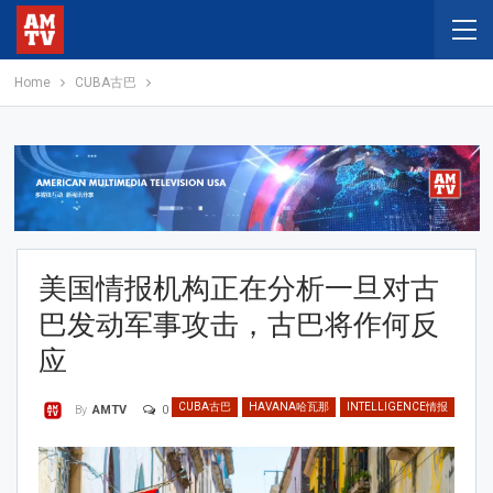
Home
CUBA古巴
美国情报机构正在分析一旦对古
巴发动军事攻击，古巴将作何反
应
CUBA古巴
HAVANA哈瓦那
INTELLIGENCE情报
0
By
AMTV