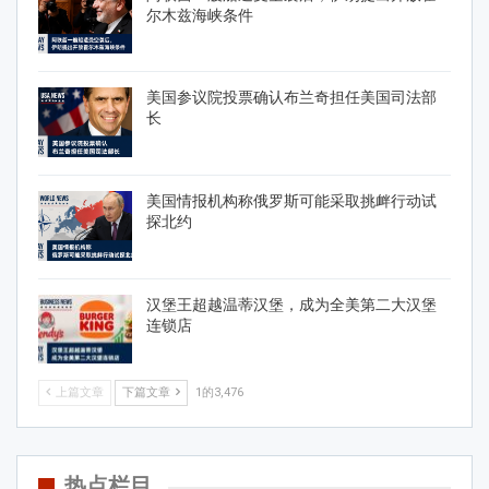
尔木兹海峡条件
美国参议院投票确认布兰奇担任美国司法部
长
美国情报机构称俄罗斯可能采取挑衅行动试
探北约
汉堡王超越温蒂汉堡，成为全美第二大汉堡
连锁店
上篇文章
下篇文章
1的3,476
热点栏目