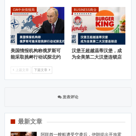
CIA中央情报局
BUSINESS商业
美国情报机构称俄罗斯可
汉堡王超越温蒂汉堡，成
能采取挑衅行动试探北约
为全美第二大汉堡连锁店
上篇文章
下篇文章
发表评论
最新文章
阿联酋一艘船遭受空袭后，伊朗提出开放霍