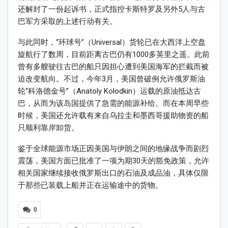
还解封了一份起诉书，正式指控卡斯特罗及另外5人与古
巴军方采取的上述行动有关。
与此同时，“环球号”（Universal）货轮已在大西洋上空盘
旋航行了数周，目前距离古巴仍有1000多英里之遥。此前
曾有多艘驶往古巴的船只因担心遭到美国海军的拦截而被
迫改变航向。不过，今年3月，美国曾破例允许俄罗斯油
轮“科洛德金号”（Anatoly Kolodkin）运载的原油抵达古
巴，从而为该岛国提供了急需的能源补给。而在本周早些
时候，美国还允许载有来自乌拉圭和墨西哥援助物资的船
只顺利靠岸卸货。
鉴于全球能源市场正因美国与伊朗之间的地缘战争而剧烈
震荡，美国方面已批准了一项为期30天的豁免政策，允许
相关国家继续接收俄罗斯出口的石油及成品油，具体仅限
于那些已装载上船并正在运输途中的货物。
0