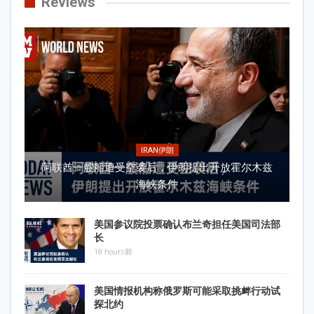
Reviews
IRAN伊朗
阿联酋一艘船遭受空袭后，伊朗提出开放霍尔木兹
海峡条件
美国参议院投票确认布兰奇担任美国司法部
长
18 hours前
美国情报机构称俄罗斯可能采取挑衅行动试
探北约