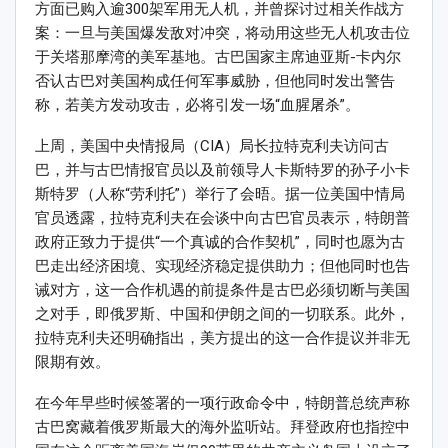
方面已购入逾300架军用无人机，并曾探讨过相关作战方
案：一旦与美国爆发敌对冲突，将动用这些无人机攻击位
于关塔那摩湾的美军基地。古巴国家主席迪亚斯-卡内尔
否认古巴对美国构成任何军事威胁，但他同时发出警告
称，若美方发动攻击，必将引发一场“血腥屠杀”。
上周，美国中央情报局（CIA）局长拉特克利夫访问古
巴，并与古巴情报官员以及前领导人卡斯特罗的孙子小卡
斯特罗（人称“劳利托”）举行了会晤。据一位美国中情局
官员透露，拉特克利夫在会谈中向古巴官员表示，特朗普
政府正致力于提供“一个真诚的合作契机”，同时也愿为古
巴走出经济困境、实现经济稳定提供助力；但他同时也告
诫对方，这一合作机遇的前提条件是古巴必须切断与美国
之对手，即俄罗斯、中国和伊朗之间的一切联系。此外，
拉特克利夫还明确指出，美方提出的这一合作提议并非无
限期有效。
在今年早些时候签署的一项行政命令中，特朗普总统声称
古巴窝藏着俄罗斯最大的海外监听站。拜登政府也指控中