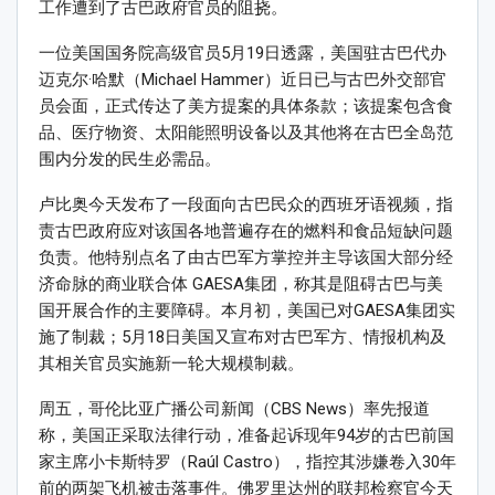
工作遭到了古巴政府官员的阻挠。
一位美国国务院高级官员5月19日透露，美国驻古巴代办
迈克尔·哈默（Michael Hammer）近日已与古巴外交部官
员会面，正式传达了美方提案的具体条款；该提案包含食
品、医疗物资、太阳能照明设备以及其他将在古巴全岛范
围内分发的民生必需品。
卢比奥今天发布了一段面向古巴民众的西班牙语视频，指
责古巴政府应对该国各地普遍存在的燃料和食品短缺问题
负责。他特别点名了由古巴军方掌控并主导该国大部分经
济命脉的商业联合体 GAESA集团，称其是阻碍古巴与美
国开展合作的主要障碍。本月初，美国已对GAESA集团实
施了制裁；5月18日美国又宣布对古巴军方、情报机构及
其相关官员实施新一轮大规模制裁。
周五，哥伦比亚广播公司新闻（CBS News）率先报道
称，美国正采取法律行动，准备起诉现年94岁的古巴前国
家主席小卡斯特罗（Raúl Castro），指控其涉嫌卷入30年
前的两架飞机被击落事件。佛罗里达州的联邦检察官今天