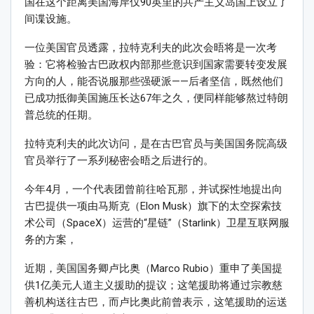
国在这个距离美国海岸仅90英里的共产主义岛国上设立了
间谍设施。
一位美国官员透露，拉特克利夫的此次会晤将是一次考
验：它将检验古巴政权内部那些意识到国家需要转变发展
方向的人，能否说服那些强硬派——后者坚信，既然他们
已成功抵御美国施压长达67年之久，便同样能够熬过特朗
普总统的任期。
拉特克利夫的此次访问，是在古巴官员与美国国务院高级
官员举行了一系列秘密会晤之后进行的。
今年4月，一个代表团曾前往哈瓦那，并试探性地提出向
古巴提供一项由马斯克（Elon Musk）旗下的太空探索技
术公司（SpaceX）运营的“星链”（Starlink）卫星互联网服
务的方案，
近期，美国国务卿卢比奥（Marco Rubio）重申了美国提
供1亿美元人道主义援助的提议；这笔援助将通过宗教慈
善机构送往古巴，而卢比奥此前曾表示，这笔援助的运送