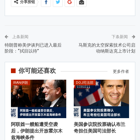
分享按钮
上条新闻
下条新闻
特朗普称美伊谈判已进入最后
马斯克的太空探索技术公司启
阶段：“拭目以待”
动纳斯达克上市计划
你可能还喜欢
更多作者
IRAN伊朗
DOJ司法部
阿联酋一艘船遭受空袭
美国参议院投票确认布兰
后，伊朗提出开放霍尔木
奇担任美国司法部长
兹海峡条件