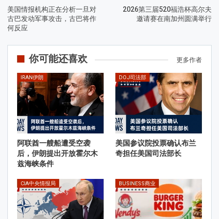
美国情报机构正在分析一旦对
2026第三届520福浩杯高尔夫
古巴发动军事攻击，古巴将作
邀请赛在南加州圆满举行
何反应
你可能还喜欢
更多作者
IRAN伊朗
DOJ司法部
阿联酋一艘船遭受空袭
美国参议院投票确认布兰
后，伊朗提出开放霍尔木
奇担任美国司法部长
兹海峡条件
CIA中央情报局
BUSINESS商业