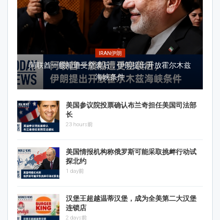
IRAN伊朗
阿联酋一艘船遭受空袭后，伊朗提出开放霍尔木兹
海峡条件
美国参议院投票确认布兰奇担任美国司法部
长
23 hours前
美国情报机构称俄罗斯可能采取挑衅行动试
探北约
1 day前
汉堡王超越温蒂汉堡，成为全美第二大汉堡
连锁店
2 days前