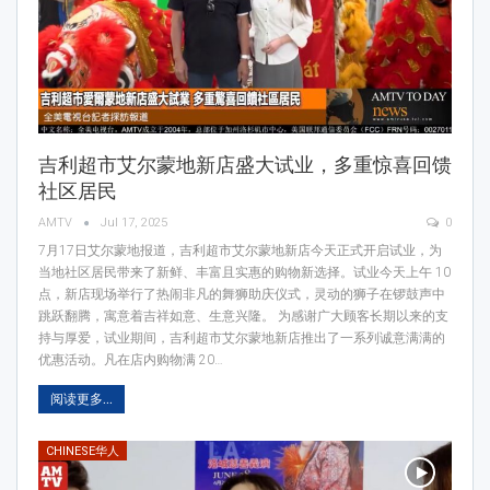
吉利超市艾尔蒙地新店盛大试业，多重惊喜回馈
社区居民
AMTV
Jul 17, 2025
0
7月17日艾尔蒙地报道，吉利超市艾尔蒙地新店今天正式开启试业，为
当地社区居民带来了新鲜、丰富且实惠的购物新选择。试业今天上午 10
点，新店现场举行了热闹非凡的舞狮助庆仪式，灵动的狮子在锣鼓声中
跳跃翻腾，寓意着吉祥如意、生意兴隆。 为感谢广大顾客长期以来的支
持与厚爱，试业期间，吉利超市艾尔蒙地新店推出了一系列诚意满满的
优惠活动。凡在店内购物满 20…
阅读更多...
CHINESE华人