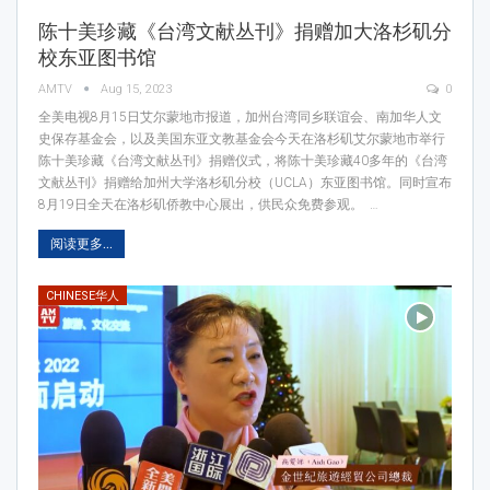
陈十美珍藏《台湾文献丛刊》捐赠加大洛杉矶分
校东亚图书馆
AMTV
Aug 15, 2023
0
全美电视8月15日艾尔蒙地市报道，加州台湾同乡联谊会、南加华人文
史保存基金会，以及美国东亚文教基金会今天在洛杉矶艾尔蒙地市举行
陈十美珍藏《台湾文献丛刊》捐赠仪式，将陈十美珍藏40多年的《台湾
文献丛刊》捐赠给加州大学洛杉矶分校（UCLA）东亚图书馆。同时宣布
8月19日全天在洛杉矶侨教中心展出，供民众免费参观。 …
阅读更多...
CHINESE华人