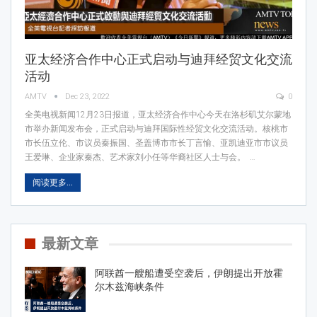
亚太经济合作中心正式启动与迪拜经贸文化交流
活动
AMTV
Dec 23, 2022
0
全美电视新闻12月23日报道，亚太经济合作中心今天在洛杉矶艾尔蒙地
市举办新闻发布会，正式启动与迪拜国际性经贸文化交流活动。核桃市
市长伍立伦、市议员秦振国、圣盖博市市长丁言愉、亚凯迪亚市市议员
王爱琳、企业家秦杰、艺术家刘小任等华裔社区人士与会。 …
阅读更多...
最新文章
阿联酋一艘船遭受空袭后，伊朗提出开放霍
尔木兹海峡条件