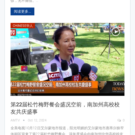
惊，无不痛惜。…
阅读更多...
CHINESE华人
第22届松竹梅野餐会盛况空前，南加州高校校
友共庆盛事
AMTV
Oct 12, 2024
0
全美电视10月12日艾尔蒙地市报道，阳光明媚的艾尔蒙地市惠蒂尔狭窄
休闲区迎来了第22届松竹梅野餐会。该年度盛会由南加州中华高校校友