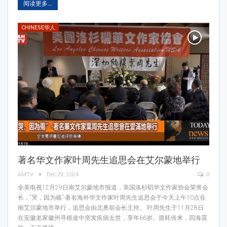
阅读更多...
CHINESE华人
著名华文作家叶周先生追思会在艾尔蒙地举行
AMTV
Dec 29, 2024
0
全美电视12月29日南艾尔蒙地市报道，美国洛杉矶华文作家协会荣誉会
长，“哭，因为殇”-著名海外华文作家叶周先生追思会于今天上午10点在
南艾尔蒙地市举行，追思会由北奥前会长主持。 叶周先生于11月28日
在安徽老家徽州寻根途中突发疾病去世，享年66岁。噩耗传来，四海震