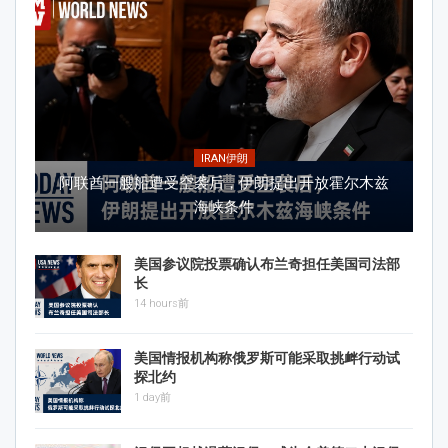
IRAN伊朗
阿联酋一艘船遭受空袭后，伊朗提出开放霍尔木兹
海峡条件
美国参议院投票确认布兰奇担任美国司法部
长
14 hours前
美国情报机构称俄罗斯可能采取挑衅行动试
探北约
1 day前