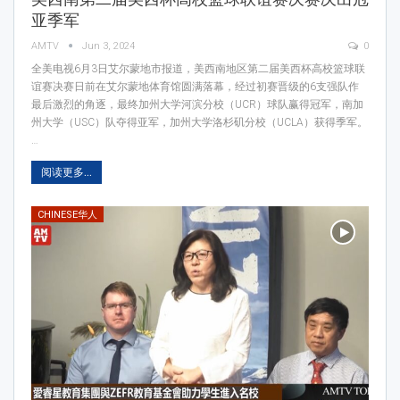
亚季军
AMTV
Jun 3, 2024
0
全美电视6月3日艾尔蒙地市报道，美西南地区第二届美西杯高校篮球联
谊赛决赛日前在艾尔蒙地体育馆圆满落幕，经过初赛晋级的6支强队作
最后激烈的角逐，最终加州大学河滨分校（UCR）球队赢得冠军，南加
州大学（USC）队夺得亚军，加州大学洛杉矶分校（UCLA）获得季军。
…
阅读更多...
CHINESE华人