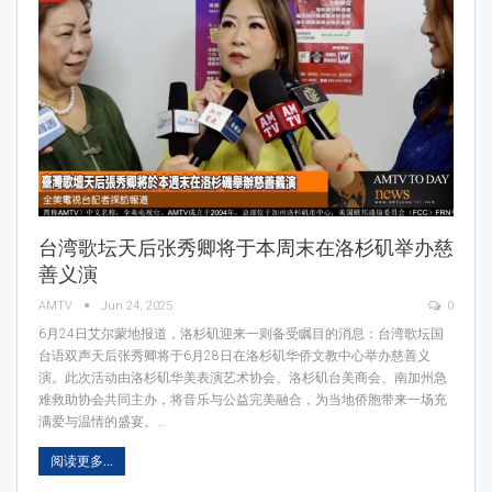
台湾歌坛天后张秀卿将于本周末在洛杉矶举办慈
善义演
AMTV
Jun 24, 2025
0
6月24日艾尔蒙地报道，洛杉矶迎来一则备受瞩目的消息：台湾歌坛国
台语双声天后张秀卿将于6月28日在洛杉矶华侨文教中心举办慈善义
演。此次活动由洛杉矶华美表演艺术协会、洛杉矶台美商会、南加州急
难救助协会共同主办，将音乐与公益完美融合，为当地侨胞带来一场充
满爱与温情的盛宴。…
阅读更多...