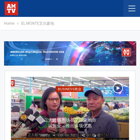
Home
EL MONTE艾尔蒙地
CHINESE华人
第32届大专杯流行歌曲卡拉
OK歌唱大赛初赛即将登场
AMTV
Aug 5, 2026
0
0