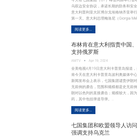
乌双边安全协议，承诺长期的防务和安全
意大利普利亚大区博尔戈埃格纳齐亚举
第一天。意大利总理梅洛尼（Giorgia Melo
阅读更多...
布林肯在意大利指责中国
支持俄罗斯
AMTV
Apr 19, 2024
全美电视4月19日意大利卡普里岛报道
肯今天在意大利卡普里岛波利奥媒体中
新闻发布会上表示，七国集团谴责伊朗
无前例的袭击，范围和规模都是史无前
朗对以色列的直接袭击；规模较大，因为
药，其中包括弹道导弹。…
阅读更多...
七国集团和欧盟领导人访
强调支持乌克兰