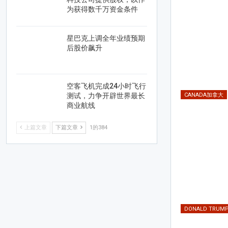
为获得数千万资金条件
星巴克上调全年业绩预期
后股价飙升
空客飞机完成24小时飞行
CANADA加拿大
测试，力争开辟世界最长
商业航线
上篇文章
下篇文章
1的384
DONALD TRU