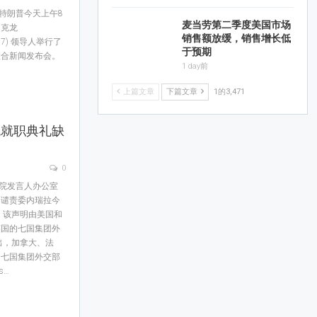
特朗普今天上午8
麦当劳第二季度美国市场
马克龙
销售额放缓，销售增长低
(G7) 领导人举行了
于预期
联合新闻发布会。
1 day前
上篇文章
下篇文章
1的3,471
统就职典礼缺
0
务院发言人办公室
团谴责委内瑞拉今
 该声明由美国和
英国的七国集团外
出，加拿大、法
的七国集团外交部
s…