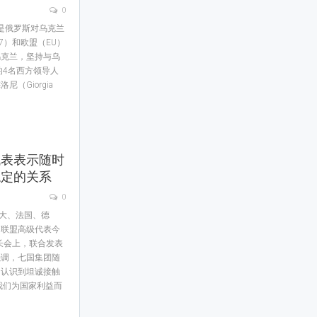
0
日是俄罗斯对乌克兰
7）和欧盟（EU）
乌克兰，坚持与乌
的4名西方领导人
（Giorgia
代表表示随时
稳定的关系
0
拿大、法国、德
洲联盟高级代表今
长会上，联合发表
强调，七国集团随
，认识到坦诚接触
我们为国家利益而