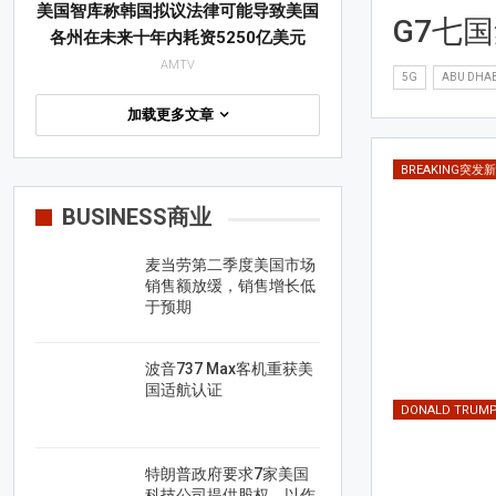
美国智库称韩国拟议法律可能导致美国
G7七
各州在未来十年内耗资5250亿美元
AMTV
5G
ABU DHAB
加载更多文章
BREAKING突发
BUSINESS商业
麦当劳第二季度美国市场
销售额放缓，销售增长低
于预期
波音737 Max客机重获美
国适航认证
DONALD TRU
特朗普政府要求7家美国
科技公司提供股权，以作