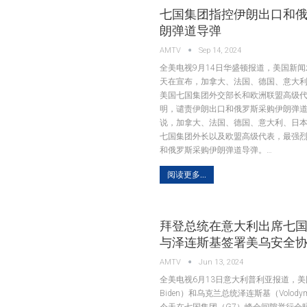
七国集团指控伊朗出口和
朗弹道导弹
AMTV
Sep 14, 2024
全美电视9月14日华盛顿报道，美国新
天在宣布，加拿大、法国、德国、意大
美国七国集团外交部长和欧洲联盟高级
明，谴责伊朗出口和俄罗斯采购伊朗弹道
说，加拿大、法国、德国、意大利、日
七国集团外长以及欧盟高级代表，最强
和俄罗斯采购伊朗弹道导弹。…
阅读更多...
拜登总统在意大利出席七
与泽连斯基签署美乌安全
AMTV
Jun 13, 2024
全美电视6月13日意大利普利亚报道，美
Biden）和乌克兰总统泽连斯基（Volodymyr
今天在七国集团（G7）峰会间隙举行会