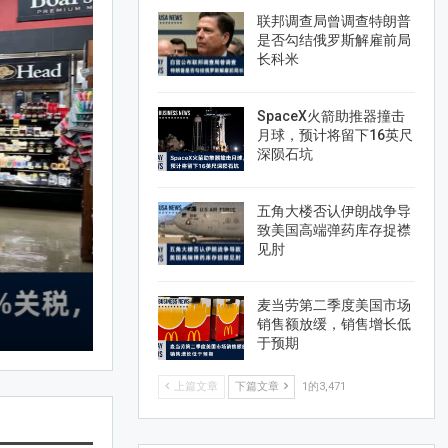
DONALD TRUMP特朗普
联邦调查局曾调查特朗普
是否勾结俄罗斯解雇前局
长科米
SpaceX火箭助推器撞击
月球，预计将留下16英尺
深陨石坑
五角大楼否认伊朗战争导
致美国高端弹药库存捉襟
见肘
麦当劳第二季度美国市场
销售额放缓，销售增长低
于预期
上篇文章
下篇文章
1的3,471
AMTV
Jun 20, 2026