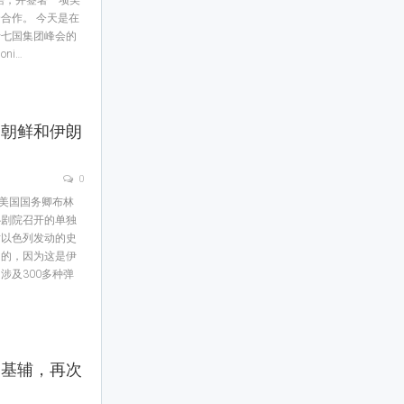
合作。 今天是在
行七国集团峰会的
ni…
、朝鲜和伊朗
0
，美国国务卿布林
心剧院召开的单独
对以色列发动的史
例的，因为这是伊
涉及300多种弹
问基辅，再次