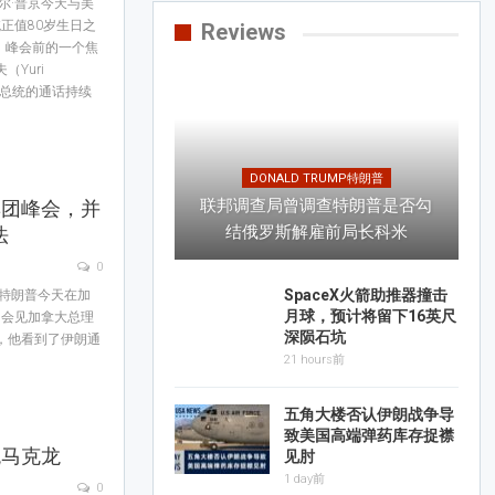
尔·普京今天与美
正值80岁生日之
Reviews
）峰会前的一个焦
Yuri
普总统的通话持续
DONALD TRUMP特朗普
联邦调查局曾调查特朗普是否勾
集团峰会，并
结俄罗斯解雇前局长科米
法
0
SpaceX火箭助推器撞击
统特朗普今天在加
月球，预计将留下16英尺
间会见加拿大总理
深陨石坑
说，他看到了伊朗通
21 hours前
五角大楼否认伊朗战争导
致美国高端弹药库存捉襟
统马克龙
见肘
1 day前
0