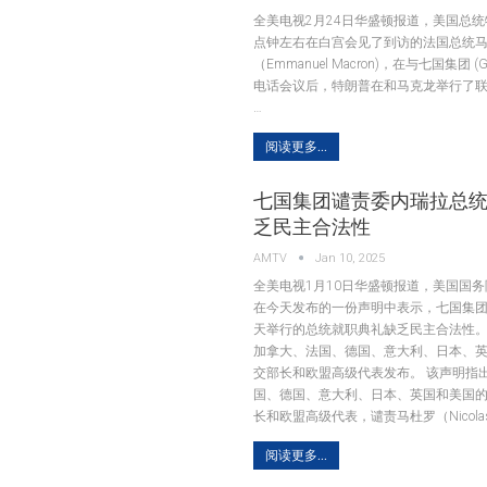
全美电视2月24日华盛顿报道，美国总统
点钟左右在白宫会见了到访的法国总统
（Emmanuel Macron)，在与七国集团 
电话会议后，特朗普在和马克龙举行了
…
阅读更多...
七国集团谴责委内瑞拉总
乏民主合法性
AMTV
Jan 10, 2025
全美电视1月10日华盛顿报道，美国国
在今天发布的一份声明中表示，七国集
天举行的总统就职典礼缺乏民主合法性。
加拿大、法国、德国、意大利、日本、
交部长和欧盟高级代表发布。 该声明指
国、德国、意大利、日本、英国和美国
长和欧盟高级代表，谴责马杜罗（Nicola
阅读更多...