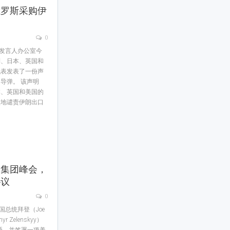
俄罗斯采购伊
0
闻发言人办公室今
利、日本、英国和
代表发表了一份声
导弹。 该声明
本、英国和美国的
烈地谴责伊朗出口
国集团峰会，
协议
0
国总统拜登（Joe
 Zelenskyy）
晤，并签署一项美