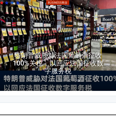
BUSINESS商业
特朗普威胁对法国葡萄酒征收
100%关税，以回应法国征收数
字服务税
AMTV
Jun 15, 2026
0
0