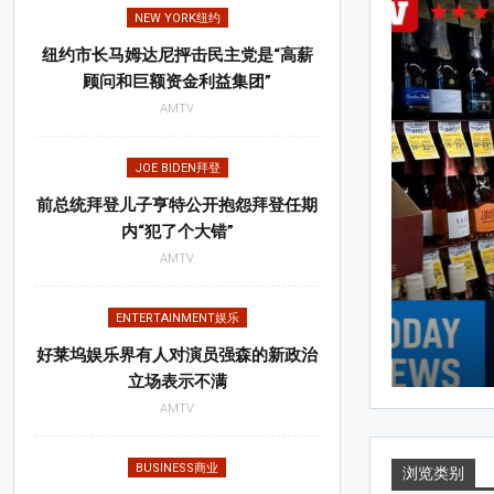
KING突发新闻
NEW YORK纽约
纽约市长马姆达尼抨击民主党是“高薪
顾问和巨额资金利益集团”
AMTV
JOE BIDEN拜登
前总统拜登儿子亨特公开抱怨拜登任期
内“犯了个大错”
AMTV
ENTERTAINMENT娱乐
好莱坞娱乐界有人对演员强森的新政治
立场表示不满
AMTV
17, 2026
BUSINESS商业
浏览类别