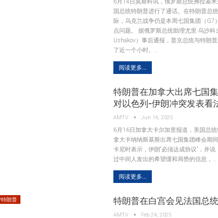
6月14日莫斯科讯，俄罗斯总统弗拉基米
国总统特朗普进行了通话。在特朗普总统
际，乌克兰战争仍是本周七国集团（G7
点问题。 据俄罗斯总统助理尤里·乌沙科夫（
Ushakov）事后通报，普京总统与特朗
了近一个小时。…
阅读更多...
特朗普在加拿大出席七国
对以色列-伊朗冲突发表看
AMTV
Jun 16, 2025
6月16日加拿大卡尔加里报道，美国总
拿大卡纳纳斯基斯出席七国集团峰会期
卡尼时表示，伊朗“必须达成协议”，并
过中间人发出的希望缓和局势的信息，…
阅读更多...
特朗普在白宫会见法国总
MP特朗普
AMTV
Feb 24, 2025