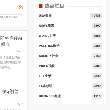
热点栏目
USA美国
10938
GHANISTAN阿富汗
NEWS新闻
9697
WORLD世界
4558
普即将启程前
）峰会
POLITICS政治
2855
0
SOCIETY社会
2750
束那场引发全球政
美国总统特朗普即
VIDEO视频
2383
年度峰会。…
LIFE生活
2337
LA洛杉矶
2097
京与特朗普
BUSINESS商业
1916
0