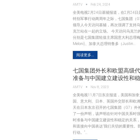
AMTV
Feb 24, 2024
全美电视2月24日基辅报道，在2月24
特别军事行动两周年之际，七国集团（G
领导人今天访问基辅，再次强调了支持
克兰站在一起的立场。 今天访问乌克兰
分别是七国集团轮值主席国意大利总理梅洛尼
Meloni)、加拿大总理特鲁多（Justin…
阅读更多...
七国集团外长和欧盟高级
准备与中国建立建设性和
AMTV
Nov 8, 2023
全美电视11月7日东京报道，美国和加
国、意大利、日本、英国外交部长和欧
天在日本东京召开的七国集团（G7）外
了一份声明，该声明在针对中国关系时
时准备与中国建立建设性和稳定的关系
和直接向中国表达“我们关切的重要性。
行动。”…