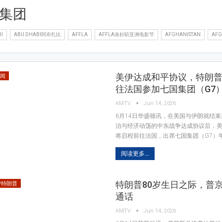
国集团
I
ABU DHABI阿布扎比
AFFLA
AFFLA洛杉矶亚洲电影节
AFGHANISTAN
AF
美伊达成和平协议，特朗
新闻
往法国参加七国集团（G7
AMTV
Jun 14, 2026
6月14日华盛顿讯，在美国与伊朗就结
治与经济动荡的中东战争达成协议后，
将启程前往法国，出席七国集团（G7）
阅读更多...
特朗普80岁生日之际，普
MP特朗普
通话
AMTV
Jun 14, 2026