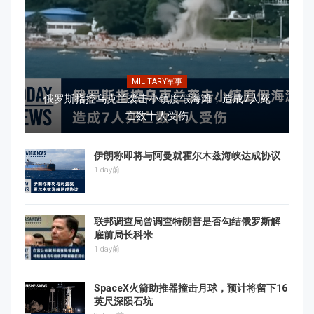
MILITARY军事
俄罗斯指控乌克兰袭击小镇度假海滩，造成7人死
亡数十人受伤
伊朗称即将与阿曼就霍尔木兹海峡达成协议
1 day前
联邦调查局曾调查特朗普是否勾结俄罗斯解
雇前局长科米
1 day前
SpaceX火箭助推器撞击月球，预计将留下16
英尺深陨石坑