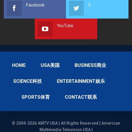
Facebook
X
YouTube
HOME
USA美国
BUSINESS商业
SCIENCE科技
ENTERTAINMENT娱乐
SPORTS体育
CONTACT联系
© 2004-2026 AMTV USA | All Rights Reserved | American
Multimedia Television USA |