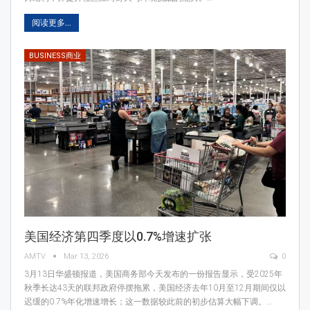
阅读更多...
BUSINESS商业
美国经济第四季度以0.7%增速扩张
AMTV
Mar 13, 2026
0
3月13日华盛顿报道，美国商务部今天发布的一份报告显示，受2025年
秋季长达43天的联邦政府停摆拖累，美国经济去年10月至12月期间仅以
迟缓的0.7%年化增速增长；这一数据较此前的初步估算大幅下调。…