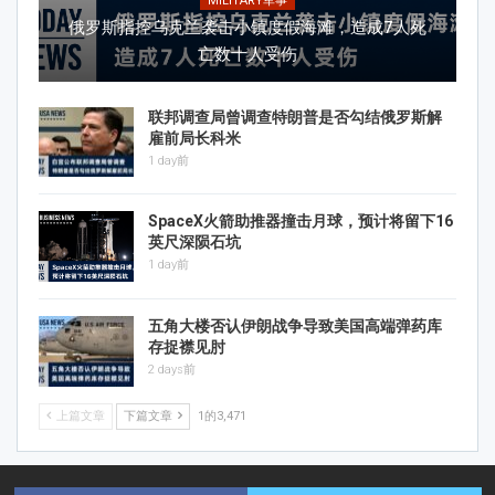
MILITARY军事
俄罗斯指控乌克兰袭击小镇度假海滩，造成7人死
亡数十人受伤
联邦调查局曾调查特朗普是否勾结俄罗斯解
雇前局长科米
1 day前
SpaceX火箭助推器撞击月球，预计将留下16
英尺深陨石坑
1 day前
五角大楼否认伊朗战争导致美国高端弹药库
存捉襟见肘
2 days前
上篇文章
下篇文章
1的3,471