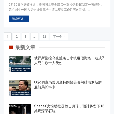
2月20日华盛顿报道，美国国土安全部 (DHS) 今天提议制定一项规则，
旨在减少外国人提交虚假庇护申请以获取工作许可的动机。…
阅读更多...
1
2
3
…
22
下一个
最新文章
俄罗斯指控乌克兰袭击小镇度假海滩，造成7
人死亡数十人受伤
联邦调查局曾调查特朗普是否勾结俄罗斯解
雇前局长科米
SpaceX火箭助推器撞击月球，预计将留下16
英尺深陨石坑