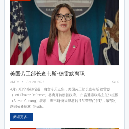
美国劳工部长查韦斯-德雷默离职
AMTV
Apr 20, 2026
0
4月20日华盛顿报道，白宫今天证实，美国劳工部长查韦斯-德雷默
（Lori Chavez-DeRemer）将离开特朗普政府。 白宫通讯联络主任张振熙
（Steven Cheung）表示，查韦斯-德雷默将转往私营部门任职，该部的
副部长桑德林（Keith…
阅读更多...