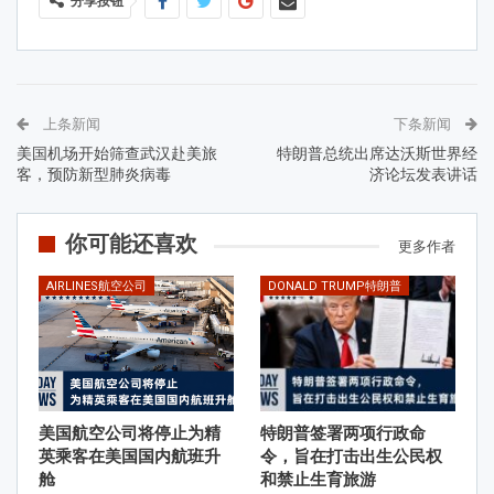
分享按钮
上条新闻
下条新闻
美国机场开始筛查武汉赴美旅
特朗普总统出席达沃斯世界经
客，预防新型肺炎病毒
济论坛发表讲话
你可能还喜欢
更多作者
AIRLINES航空公司
DONALD TRUMP特朗普
美国航空公司将停止为精
特朗普签署两项行政命
英乘客在美国国内航班升
令，旨在打击出生公民权
舱
和禁止生育旅游