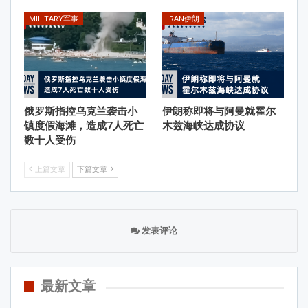
MILITARY军事
IRAN伊朗
俄罗斯指控乌克兰袭击小
伊朗称即将与阿曼就霍尔
镇度假海滩，造成7人死亡
木兹海峡达成协议
数十人受伤
上篇文章
下篇文章
发表评论
最新文章