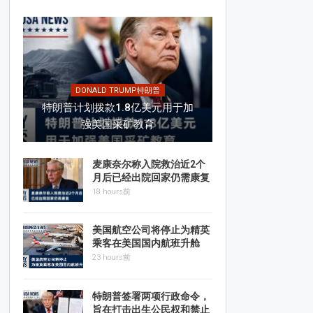
DONALD TRUMP特朗普
特朗普计划拨款1.8亿美元用于加
强美国采矿教育
麦康奈尔称入院救治近2个
月后已经出院回家仍需康复
18 hours前
美国航空公司将停止为精英
乘客在美国国内航班升舱
23 hours前
特朗普签署两项行政命令，
旨在打击出生公民权和禁止