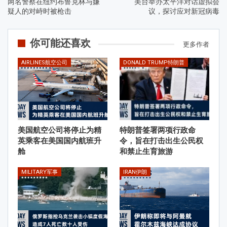
两名警察在纽约布鲁克林与嫌
美台举办太平洋对话虚拟会
疑人的对峙时被枪击
议，探讨应对新冠病毒
你可能还喜欢
更多作者
AIRLINES航空公司
DONALD TRUMP特朗普
美国航空公司将停止为精
特朗普签署两项行政命
英乘客在美国国内航班升
令，旨在打击出生公民权
舱
和禁止生育旅游
MILITARY军事
IRAN伊朗