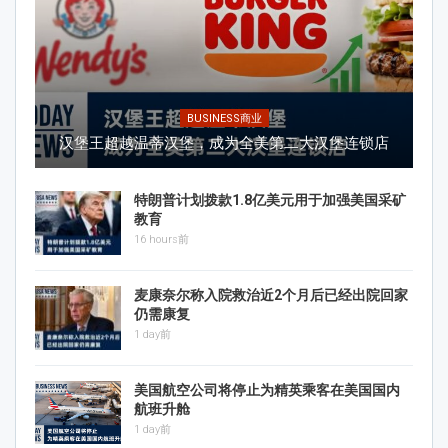
BUSINESS商业
汉堡王超越温蒂汉堡，成为全美第二大汉堡连锁店
特朗普计划拨款1.8亿美元用于加强美国采矿
教育
16 hours前
麦康奈尔称入院救治近2个月后已经出院回家
仍需康复
1 day前
美国航空公司将停止为精英乘客在美国国内
航班升舱
1 day前