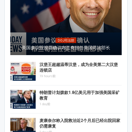
DOJ司法部
美国参议院投票确认布兰奇担任美国司法部长
汉堡王超越温蒂汉堡，成为全美第二大汉堡
连锁店
19 hours前
特朗普计划拨款1.8亿美元用于加强美国采矿
教育
1 day前
麦康奈尔称入院救治近2个月后已经出院回家
仍需康复