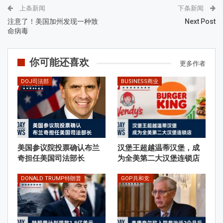
上条新闻
下条新闻
注意了！美国加州发现一种致
Next Post
命病毒
你可能还喜欢
更多作者
DOJ司法部
BUSINESS商业
美国参议院投票确认布兰
汉堡王超越温蒂汉堡，成
奇担任美国司法部长
为全美第二大汉堡连锁店
DONALD TRUMP特朗普
GOP共和党