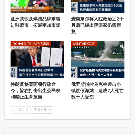
亚洲茶饮及烘焙品牌奈雪
麦康奈尔称入院救治近2个
进驻蒙市，拓展南加市场
月后已经出院回家仍需康
复
DONALD TRUMP特朗普
MILITARY军事
特朗普签署两项行政命
俄罗斯指控乌克兰袭击小
令，旨在打击出生公民权
镇度假海滩，造成7人死亡
和禁止生育旅游
数十人受伤
上篇文章
下篇文章