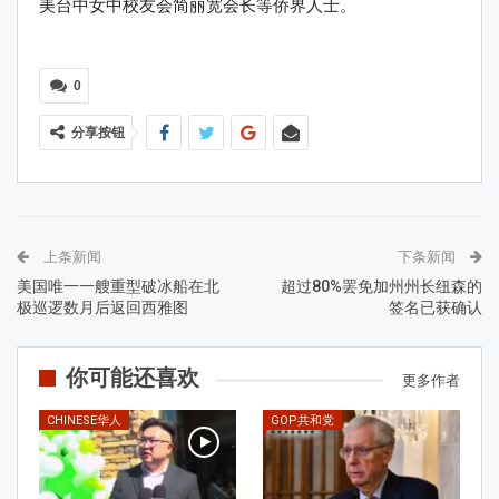
美台中女中校友会简丽宽会长等侨界人士。
0
分享按钮
上条新闻
下条新闻
美国唯一一艘重型破冰船在北
超过80%罢免加州州长纽森的
极巡逻数月后返回西雅图
签名已获确认
你可能还喜欢
更多作者
CHINESE华人
GOP共和党