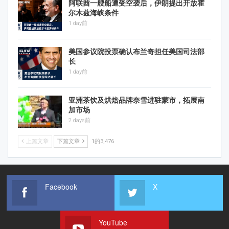
阿联酋一艘船遭受空袭后，伊朗提出开放霍
尔木兹海峡条件
1 day前
美国参议院投票确认布兰奇担任美国司法部
长
1 day前
亚洲茶饮及烘焙品牌奈雪进驻蒙市，拓展南
加市场
2 days前
上篇文章
下篇文章
1的3,476
Facebook
X
YouTube