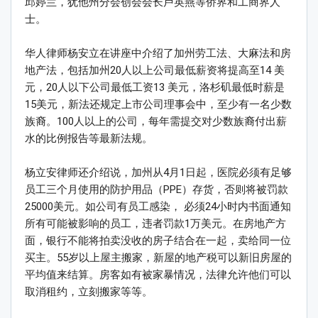
邱婷兰，犹他州分会创会会长卢英燕等侨界和工商界人
士。
华人律师杨安立在讲座中介绍了加州劳工法、大麻法和房
地产法，包括加州20人以上公司最低薪资将提高至14 美
元，20人以下公司最低工资13 美元，洛杉矶最低时薪是
15美元，新法还规定上市公司理事会中，至少有一名少数
族裔。100人以上的公司，每年需提交对少数族裔付出薪
水的比例报告等最新法规。
杨立安律师还介绍说，加州从4月1日起，医院必须有足够
员工三个月使用的防护用品（PPE）存货，否则将被罚款
25000美元。如公司有员工感染， 必须24小时内书面通知
所有可能被影响的员工，违者罚款1万美元。在房地产方
面，银行不能将拍卖没收的房子结合在一起，卖给同一位
买主。55岁以上屋主搬家，新屋的地产税可以新旧房屋的
平均值来结算。房客如有被家暴情况，法律允许他们可以
取消租约，立刻搬家等等。