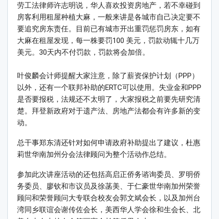
劳工法律师许志明说，华人喜欢投资房地产，若不幸碰到
房客利用租屋种植大麻，一般来讲是各城市自己决定要不
要追究房东责任。目前已有城市开出重罚惩罚房东，如有
大麻在租屋发现，每一株要罚100 美元，罚款动辄十几万
美元。30天内不付罚款，罚款将会加倍。
叶俊麟会计师提醒大家注意，除了薪资保护计划（PPP）
以外，还有一个联邦补助的ERTC可以使用。失业金和PPP
是否要报税，法规还不太明了，大家报税之前要先研究清
楚。拜登新政府对于遗产法、房地产法都会有许多新的变
动。
总干事郑东清还针对如何申请政府补助提出了建议，杜惠
莉世华南加州分会法律顾问为整个活动作总结。
参加此次讲座活动的还包括高启正侨务谘询委员、罗明侨
务委员、廖钦和市议员及徐菡美、于仁豪世华南加州荣誉
顾问和荣誉顾问大专联合校友会郭文斌会长，以及加州台
湾同乡联谊会谢传佐会长，美西华人学会徐和生会长、北