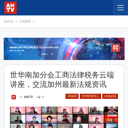
Home
CA加州
世华南加分会工商法律税务云端
讲座，交流加州最新法规资讯
CA加州
CHINESE华人
LA洛杉矶
0
By
AMTV