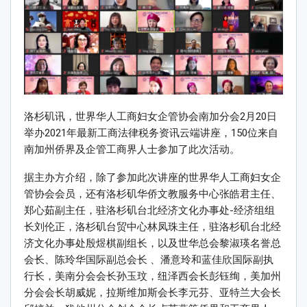
洛杉矶讯，世界华人工商妇女企管协会南加分会2月20日
举办2021年最新工商法律税务资讯云端讲座，150位来自
南加州侨界及企管工商界人士参加了此次活动。
据主办方介绍，除了参加此次讲座的世界华人工商妇女企
管协会会员，还有洛杉矶华侨文教服务中心张皓君主任、
郑心茹副主任，驻洛杉矶台北经济文化办事处-经济组组
长刘伦正，洛杉矶台贸中心林凤珠主任，驻洛杉矶台北经
济文化办事处殷煜棋副组长，以及世华总会黎淑瑛名誉总
会长、陈玲华国际副总会长 、潘意玲和蓝佳欣国际副执
行长，美南分会会长孙玉玟，纽泽西会长彭钰绚，美加州
分会会长胡威妮，拉斯维加斯会长李元芬、亚特兰大会长